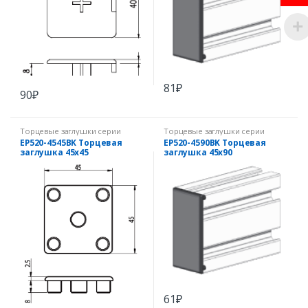
81
₽
90
₽
Торцевые заглушки серии
Торцевые заглушки серии
EcoPRO
EcoPRO
EP520-4545BK Торцевая
EP520-4590BK Торцевая
заглушка 45х45
заглушка 45х90
61
₽