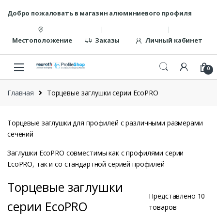
Перейти
перейти
Добро пожаловать в магазин алюминиевого профиля
к
к
навигации
содержанию
Местоположение
Заказы
Личный кабинет
0
Главная
Торцевые заглушки серии EcoPRO
Торцевые заглушки для профилей с различными размерами
сечений
Заглушки EcoPRO совместимы как с профилями серии
EcoPRO, так и со стандартной серией профилей
Торцевые заглушки
Представлено 10
серии EcoPRO
товаров