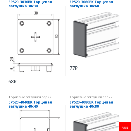
EP520-3030BK Торцевая
EP520-3060BK Торцевая
заглушка 30х30
заглушка 30х60
77
₽
68
₽
Торцевые заглушки серии
Торцевые заглушки серии
EcoPRO
EcoPRO
EP520-4040BK Торцевая
EP520-4080BK Торцевая
заглушка 40х40
заглушка 40х80
RUB