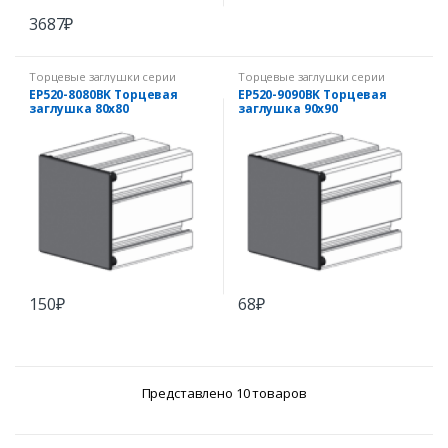
3687
₽
Торцевые заглушки серии
Торцевые заглушки серии
EcoPRO
EcoPRO
EP520-8080BK Торцевая
EP520-9090BK Торцевая
заглушка 80х80
заглушка 90х90
150
₽
68
₽
Представлено 10 товаров