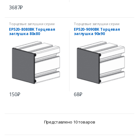
3687
₽
Торцевые заглушки серии
Торцевые заглушки серии
EcoPRO
EcoPRO
EP520-8080BK Торцевая
EP520-9090BK Торцевая
заглушка 80х80
заглушка 90х90
150
₽
68
₽
Представлено 10 товаров