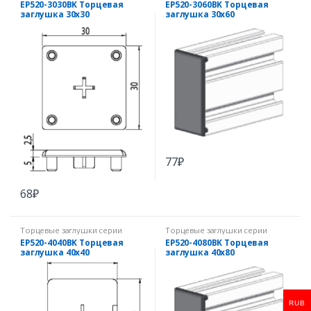
EP520-3030BK Торцевая
EP520-3060BK Торцевая
заглушка 30х30
заглушка 30х60
77
₽
68
₽
Торцевые заглушки серии
Торцевые заглушки серии
EcoPRO
EcoPRO
EP520-4040BK Торцевая
EP520-4080BK Торцевая
заглушка 40х40
заглушка 40х80
RUB