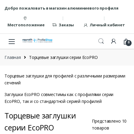
Перейти
перейти
Добро пожаловать в магазин алюминиевого профиля
к
к
навигации
содержанию
Местоположение
Заказы
Личный кабинет
0
Главная
Торцевые заглушки серии EcoPRO
Торцевые заглушки для профилей с различными размерами
сечений
Заглушки EcoPRO совместимы как с профилями серии
EcoPRO, так и со стандартной серией профилей
Торцевые заглушки
Представлено 10
серии EcoPRO
товаров