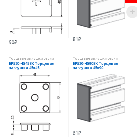
81
₽
90
₽
Торцевые заглушки серии
Торцевые заглушки серии
EcoPRO
EcoPRO
EP520-4545BK Торцевая
EP520-4590BK Торцевая
заглушка 45х45
заглушка 45х90
61
₽