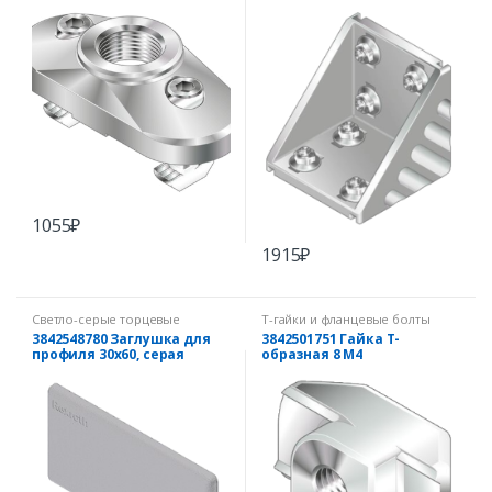
45х90
(комплект)
1055
₽
1915
₽
Светло-серые торцевые
Т-гайки и фланцевые болты
заглушки
3842548780 Заглушка для
3842501751 Гайка Т-
профиля 30х60, серая
образная 8 М4