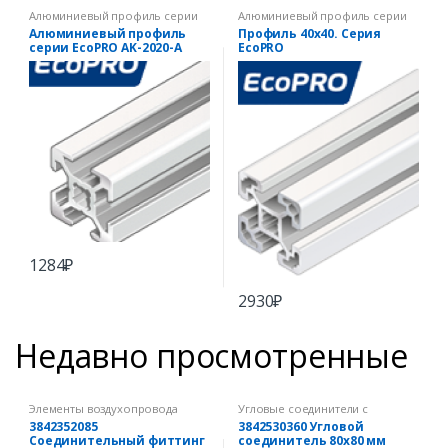
Алюминиевый профиль серии
Алюминиевый профиль серии
EcoPRO
EcoPRO
Алюминиевый профиль
Профиль 40х40. Серия
серии EcoPRO AK-2020-A
EcoPRO
1284
₽
2930
₽
Недавно просмотренные
Элементы воздухопровода
Угловые соединители с
комплектом крепежа
3842352085
3842530360 Угловой
Соединительный фиттинг
соединитель 80х80 мм