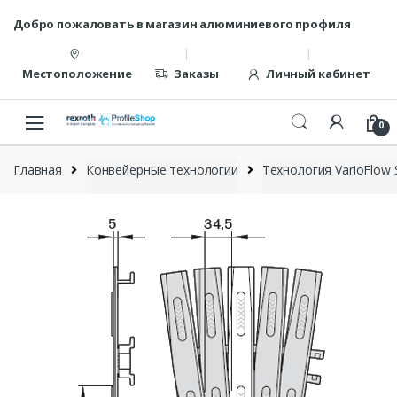
Перейти
перейти
Добро пожаловать в магазин алюминиевого профиля
к
к
навигации
содержанию
Местоположение
Заказы
Личный кабинет
0
Главная
Конвейерные технологии
Технология VarioFlow 