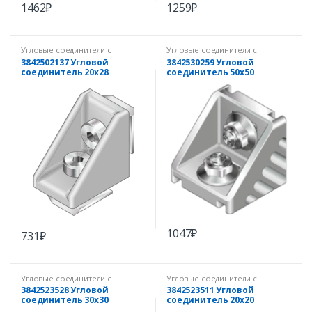
1462
₽
1259
₽
Угловые соединители с
Угловые соединители с
комплектом крепежа
комплектом крепежа
3842502137 Угловой
3842530259 Угловой
соединитель 20х28
соединитель 50х50
(комплект)
(комплект)
1047
₽
731
₽
Угловые соединители с
Угловые соединители с
комплектом крепежа
комплектом крепежа
3842523528 Угловой
3842523511 Угловой
соединитель 30х30
соединитель 20х20
(комплект) 8/8
(комплект)