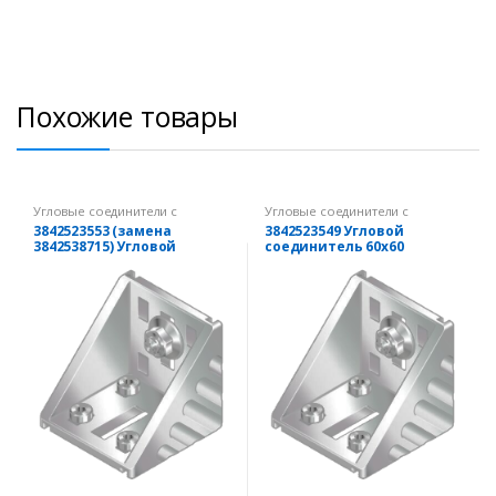
Похожие товары
Угловые соединители с
Угловые соединители с
комплектом крепежа
комплектом крепежа
3842523553 (замена
3842523549 Угловой
3842538715) Угловой
соединитель 60х60
соединитель 60х60
(комплект) 8/8
(комплект) 10 DesignLINE