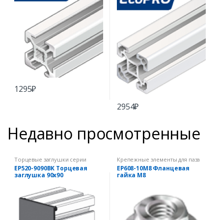
1295
₽
2954
₽
Недавно просмотренные
Торцевые заглушки серии
Крепежные элементы для паза
EcoPRO
10 мм
EP520-9090BK Торцевая
EP608-10M8 Фланцевая
заглушка 90х90
гайка М8