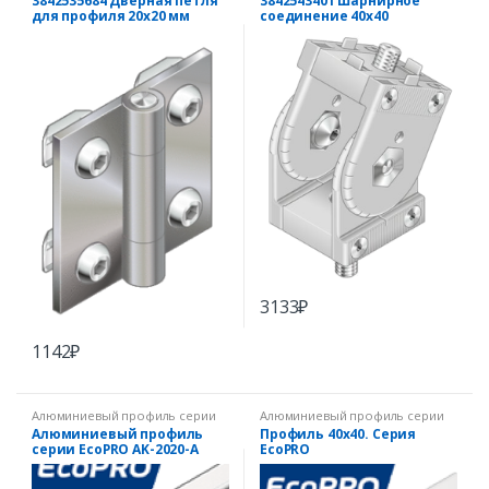
3842535684 Дверная петля
3842543401 Шарнирное
для профиля 20х20 мм
соединение 40х40
3133
₽
1142
₽
Алюминиевый профиль серии
Алюминиевый профиль серии
EcoPRO
EcoPRO
Алюминиевый профиль
Профиль 40х40. Серия
серии EcoPRO AK-2020-A
EcoPRO