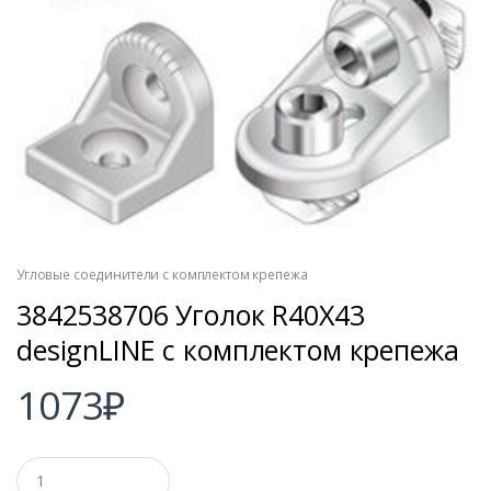
Угловые соединители с комплектом крепежа
3842538706 Уголок R40X43
designLINE с комплектом крепежа
1073
₽
К
о