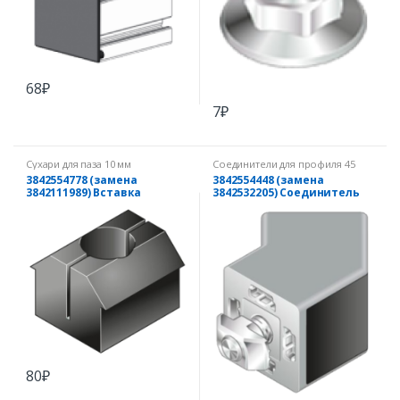
68
₽
7
₽
Сухари для паза 10 мм
Соединители для профиля 45
градусов
3842554778 (замена
3842554448 (замена
3842111989) Вставка
3842532205) Соединитель
пластиковая 10 М6
45 градусов для профиля
40х40
80
₽