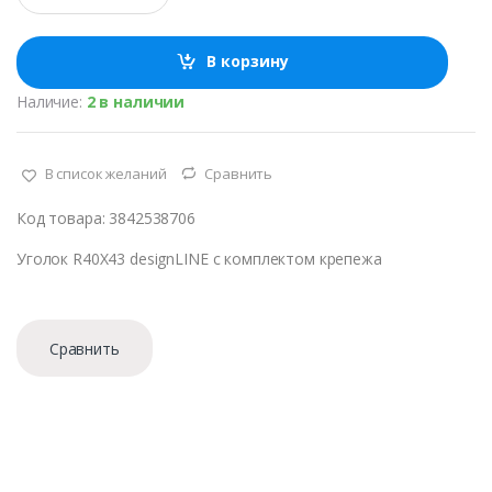
л
и
ч
В корзину
е
с
Наличие:
2 в наличии
т
в
о
В список желаний
Сравнить
Код товара: 3842538706
Уголок R40X43 designLINE с комплектом крепежа
Сравнить