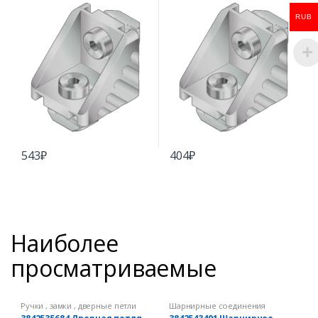
RUB
543
₽
404
₽
Наиболее
просматриваемые
Ручки , замки , дверные петли
Шарнирные соединения