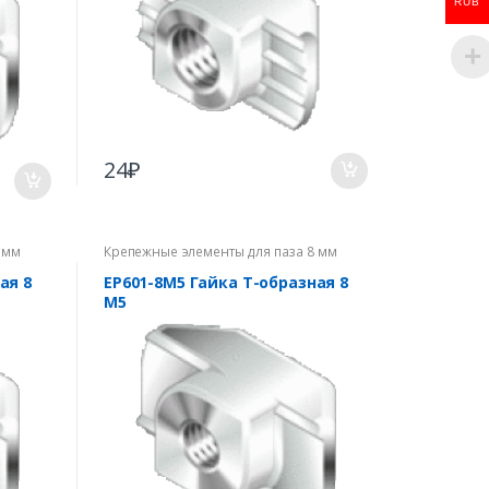
RUB
24
₽
 мм
Крепежные элементы для паза 8 мм
ая 8
EP601-8M5 Гайка Т-образная 8
М5