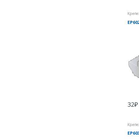
Крепе
EP60
32
₽
Крепе
EP60