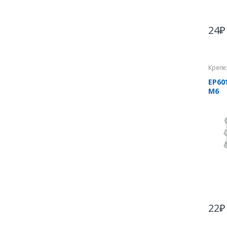
24
₽
Крепе
EP60
М6
22
₽