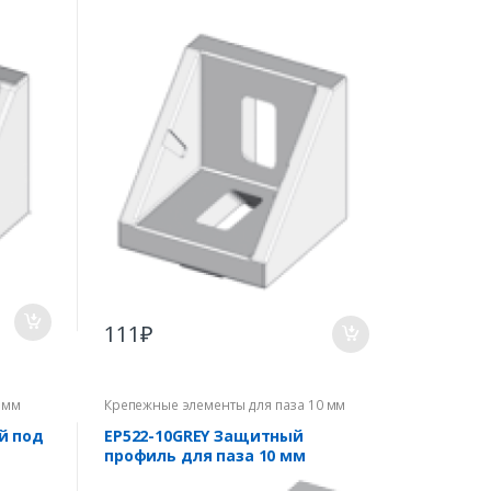
111
₽
 мм
Крепежные элементы для паза 10 мм
й под
EP522-10GREY Защитный
профиль для паза 10 мм