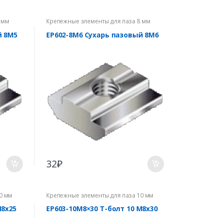
 мм
Крепежные элементы для паза 8 мм
й 8М5
EP602-8M6 Сухарь пазовый 8М6
32
₽
0 мм
Крепежные элементы для паза 10 мм
M8x25
EP603-10М8×30 Т-болт 10 M8x30