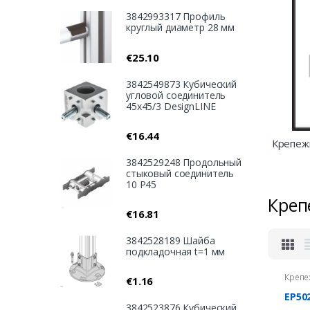
3842993317 Профиль
круглый диаметр 28 мм
€
25.10
3842549873 Кубический
угловой соединитель
45х45/3 DesignLINE
€
16.44
Крепеж
3842529248 Продольный
стыковый соединитель
10 Р45
Креп
€
16.81
3842528189 Шайба
подкладочная t=1 мм
Крепе
€
1.16
EP50
3842523876 Кубический