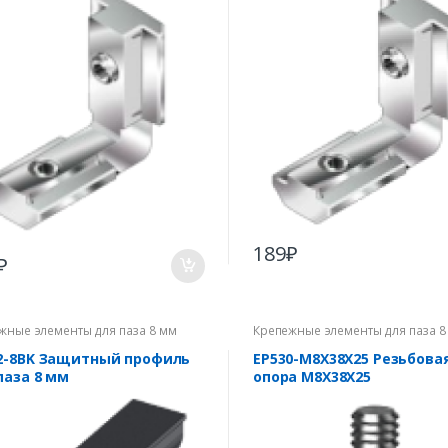
189
₽
₽
жные элементы для паза 8 мм
Крепежные элементы для паза 8
2-8BK Защитный профиль
EP530-M8X38X25 Резьбова
паза 8 мм
опора M8X38X25