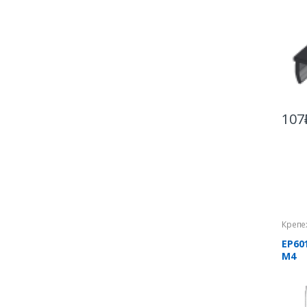
107
Крепе
EP60
М4