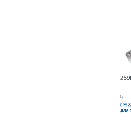
259
Крепе
EP52
для 