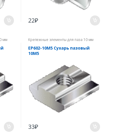
22
₽
0 мм
Крепежные элементы для паза 10 мм
ый
EP602-10M5 Сухарь пазовый
10М5
33
₽