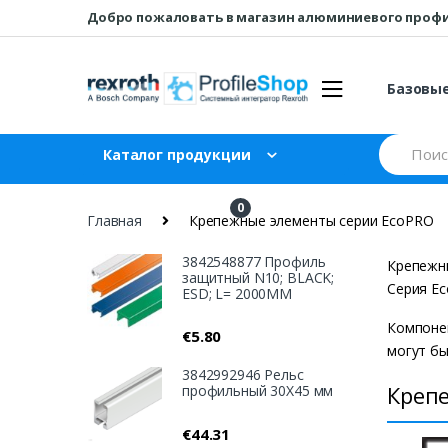
Перейти
перейти
Добро пожаловать в магазин алюминиевого проф
к
к
навигации
содержанию
Базовы
Искать:
Каталог продукции
0
₽
0
Главная
Крепежные элементы серии EcoPRO
3842548877 Профиль
Крепежн
защитный N10; BLACK;
Серия E
ESD; L= 2000MM
Компонен
€
5.80
могут бы
3842992946 Рельс
Креп
профильный 30X45 мм
€
44.31