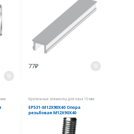
77
₽
 мм
Крепежные элементы для паза 10 мм
я
EP531-M12X90X40 Опора
резьбовая M12X90X40