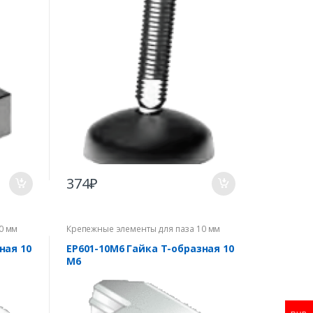
374
₽
0 мм
Крепежные элементы для паза 10 мм
ная 10
EP601-10M6 Гайка Т-образная 10
М6