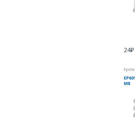
24
₽
Крепе
EP60
М8