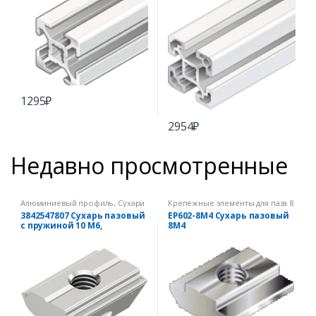
1295
₽
2954
₽
Недавно просмотренные
Алюминиевый профиль
,
Сухари
Крепежные элементы для паза 8
для паза 10 мм
мм
3842547807 Сухарь пазовый
EP602-8M4 Сухарь пазовый
с пружиной 10 M6,
8М4
нержавеющая сталь