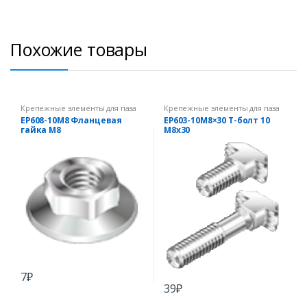
Похожие товары
Крепежные элементы для паза
Крепежные элементы для паза
10 мм
10 мм
EP608-10M8 Фланцевая
EP603-10М8×30 Т-болт 10
гайка М8
M8x30
7
₽
39
₽