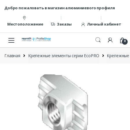
Перейти
перейти
Добро пожаловать в магазин алюминиевого профиля
к
к
навигации
содержанию
Местоположение
Заказы
Личный кабинет
0
Главная
Крепежные элементы серии EcoPRO
Крепежные 