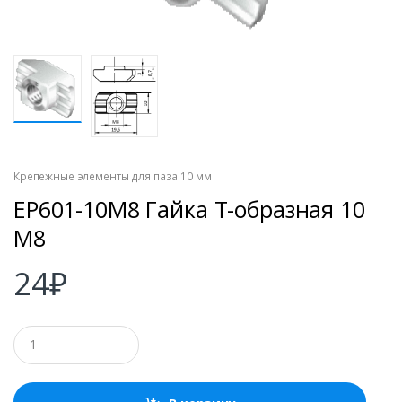
Крепежные элементы для паза 10 мм
EP601-10M8 Гайка Т-образная 10
М8
24
₽
К
о
л
и
ч