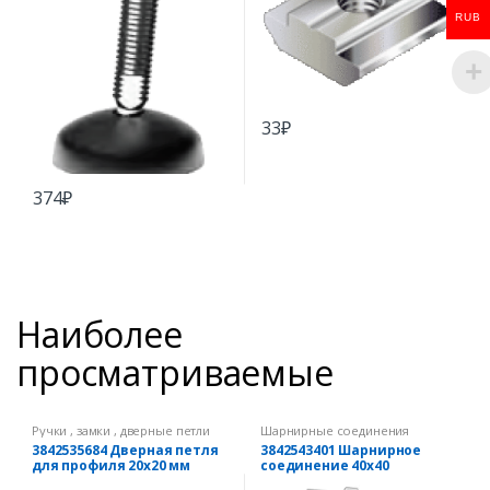
RUB
33
₽
374
₽
Наиболее
просматриваемые
Ручки , замки , дверные петли
Шарнирные соединения
3842535684 Дверная петля
3842543401 Шарнирное
для профиля 20х20 мм
соединение 40х40