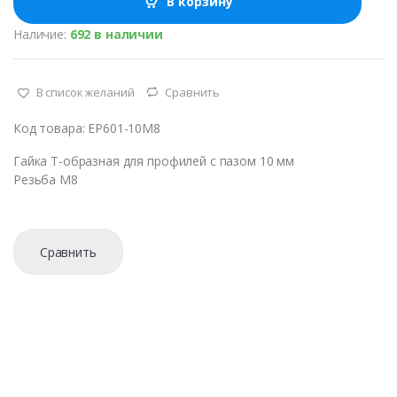
В корзину
е
с
Наличие:
692 в наличии
т
в
о
В список желаний
Сравнить
Код товара: EP601-10M8
Гайка Т-образная для профилей с пазом 10 мм
Резьба М8
Сравнить