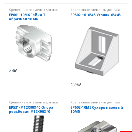
Крепежные элементы для паза
Крепежные элементы для паза
10 мм
10 мм
EP601-10M6 Гайка Т-
EP502-10-4545 Уголок 45х45
образная 10 М6
24
₽
123
₽
Крепежные элементы для паза
Крепежные элементы для паза
10 мм
10 мм
EP531-M12X90X40 Опора
EP602-10M5 Сухарь пазовый
резьбовая M12X90X40
10М5