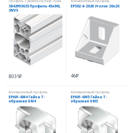
Профиль с размером паза 10 мм
Алюминиевый профиль
» Профиль сечением 45 мм и
3842993635 Профиль 45х90L
EP502-6-2020 Уголок 20х20
его производные
3NVS
46
₽
8031
₽
Алюминиевый профиль
Алюминиевый профиль
EP601-6M4 Гайка Т-
EP601-6M5 Гайка Т-
образная 6 М4
образная 6 М5