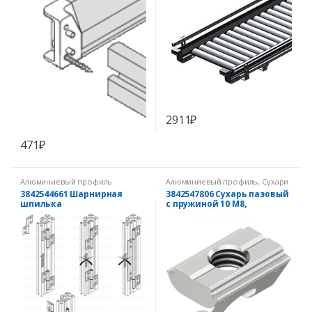
2911
₽
471
₽
Алюминиевый профиль
Алюминиевый профиль
,
Сухари
для паза 10 мм
3842544661 Шарнирная
3842547806 Сухарь пазовый
шпилька
с пружиной 10 M8,
нержавеющая сталь