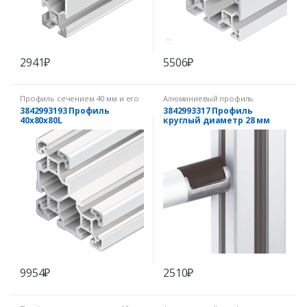
2941
₽
5506
₽
Профиль сечением 40 мм и его
Алюминиевый профиль
производные
3842993193 Профиль
3842993317 Профиль
40х80х80L
круглый диаметр 28 мм
9954
₽
2510
₽