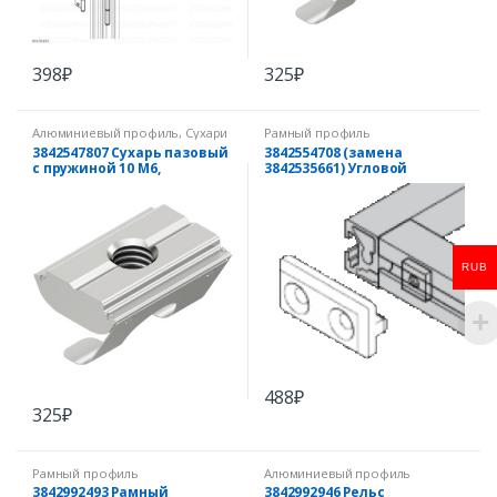
398
₽
325
₽
Алюминиевый профиль
,
Сухари
Рамный профиль
для паза 10 мм
3842547807 Сухарь пазовый
3842554708 (замена
с пружиной 10 M6,
3842535661) Угловой
нержавеющая сталь
соединитель 22,5X30
RUB
488
₽
325
₽
Рамный профиль
Алюминиевый профиль
3842992493 Рамный
3842992946 Рельс