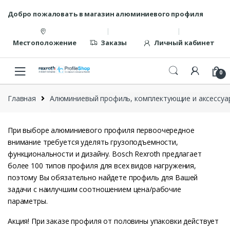
Перейти
перейти
Добро пожаловать в магазин алюминиевого профиля
к
к
навигации
содержанию
Местоположение
Заказы
Личный кабинет
0
Главная
Алюминиевый профиль, комплектующие и аксессуар
При выборе алюминиевого профиля первоочередное
внимание требуется уделять грузоподъемности,
функциональности и дизайну. Bosch Rexroth предлагает
более 100 типов профиля для всех видов нагружения,
поэтому Вы обязательно найдете профиль для Вашей
задачи с наилучшим соотношением цена/рабочие
параметры.
Акция! При заказе профиля от половины упаковки действует