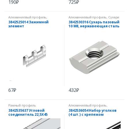
190
₽
725
₽
Алюминиевый профиль
,
Алюминиевый профиль
,
Сухари
Защитный и уплотнительный
для паза 10 мм
3842525014 Зажимной
3842530316 Сухарь пазовый
профиль
элемент
10 M8, нержавеющая сталь
67
₽
432
₽
Рамный профиль
Алюминиевый профиль
,
Угловые соединители
3842535637 Угловой
3842536054 Набор уголков
соединитель 22,5X45
(4 шт.) с крепежом