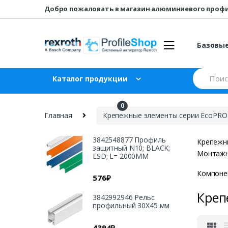
Перейти
перейти
Добро пожаловать в магазин алюминиевого проф
к
к
навигации
содержанию
Базовы
Искать:
Каталог продукции
0
₽
0
Главная
Крепежные элементы серии EcoPRO
3842548877 Профиль
Крепежны
защитный N10; BLACK;
Монтажны
ESD; L= 2000MM
Компонен
576
₽
Креп
3842992946 Рельс
профильный 30X45 мм
4394
₽