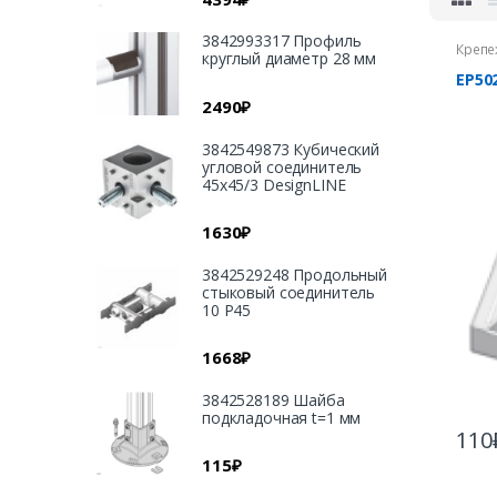
3842993317 Профиль
Крепе
круглый диаметр 28 мм
EP50
2490
₽
3842549873 Кубический
угловой соединитель
45х45/3 DesignLINE
1630
₽
3842529248 Продольный
стыковый соединитель
10 Р45
1668
₽
3842528189 Шайба
подкладочная t=1 мм
110
115
₽