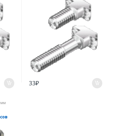
33
₽
 мм
усов