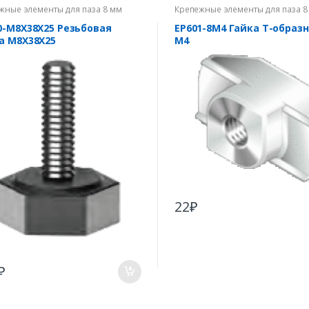
жные элементы для паза 8 мм
Крепежные элементы для паза 8
0-M8X38X25 Резьбовая
EP601-8M4 Гайка Т-образн
а M8X38X25
М4
22
₽
₽