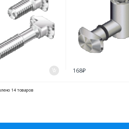
168
₽
влено 14 товаров