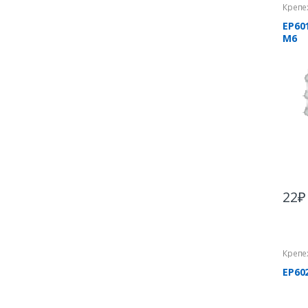
Крепе
EP60
М6
22
₽
Крепе
EP60