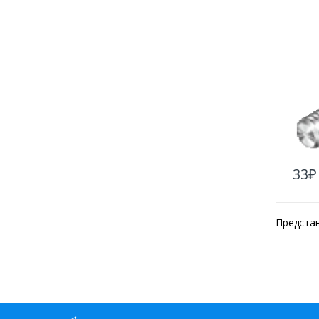
33
₽
Предста