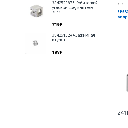
3842523876 Кубический
Крепе
угловой соединитель
EP53
30/2
опор
719
₽
3842515244 Зажимная
втулка
188
₽
241