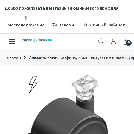
Перейти
перейти
Добро пожаловать в магазин алюминиевого профиля
к
к
навигации
содержанию
Местоположение
Заказы
Личный кабинет
0
Главная
Алюминиевый профиль, комплектующие и аксессуар