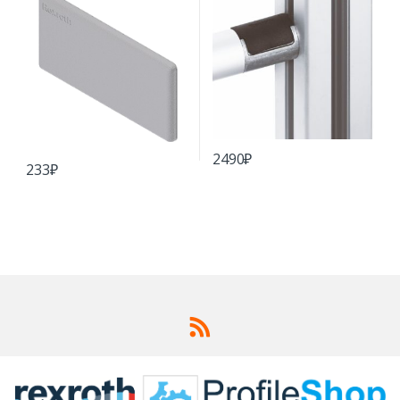
2490
₽
233
₽