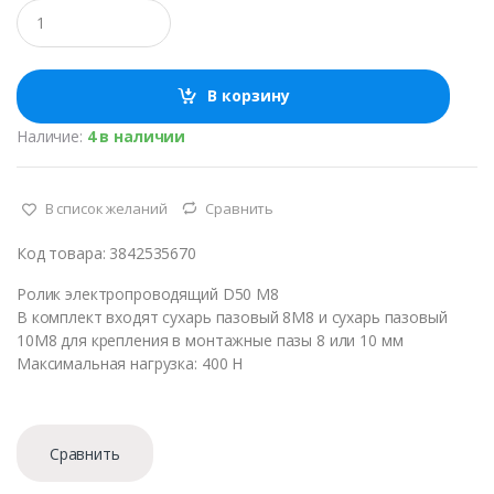
К
о
л
и
ч
В корзину
е
с
Наличие:
4 в наличии
т
в
о
В список желаний
Сравнить
Код товара: 3842535670
Ролик электропроводящий D50 М8
В комплект входят сухарь пазовый 8М8 и сухарь пазовый
10М8 для крепления в монтажные пазы 8 или 10 мм
Максимальная нагрузка: 400 Н
Сравнить