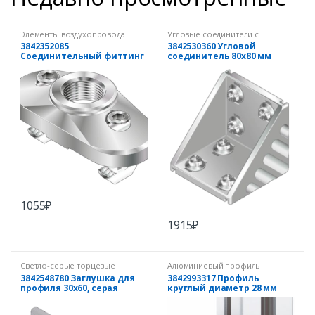
Элементы воздухопровода
Угловые соединители с
комплектом крепежа
3842352085
3842530360 Угловой
Соединительный фиттинг
соединитель 80х80 мм
45х90
(комплект)
1055
₽
1915
₽
Светло-серые торцевые
Алюминиевый профиль
заглушки
3842548780 Заглушка для
3842993317 Профиль
профиля 30х60, серая
круглый диаметр 28 мм