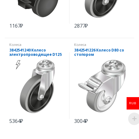
1167
₽
2877
₽
Колеса
Колеса
3842541240 Колесо
3842541226 Колесо D80 со
электропроводящее D125
стопором
RUB
5364
₽
3004
₽