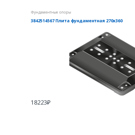
Фундаментные опоры
3842514567 Плита фундаментная 270х360
18223
₽