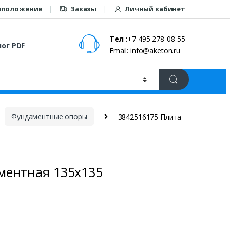
оположение
Заказы
Личный кабинет
Тел :
+7 495 278-08-55
ог PDF
Email: info@aketon.ru
Фундаментные опоры
3842516175 Плита
ментная 135х135