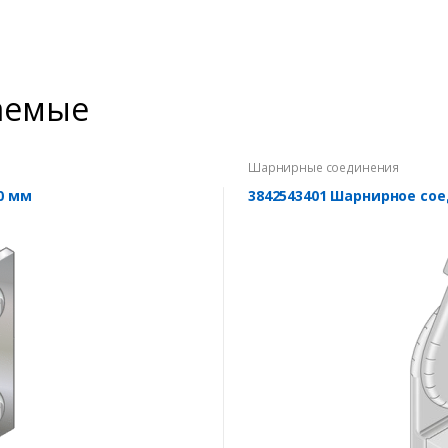
аемые
Шарнирные соединения
0 мм
3842543401 Шарнирное сое