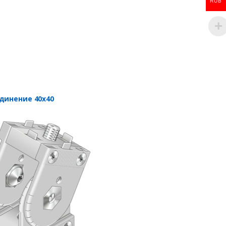
RUB
динение 40х40