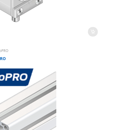
oPRO
PRO