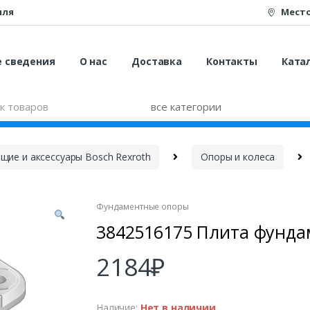
иля
Мест
е сведения
О нас
Доставка
Контакты
Катал
ие и аксессуары Bosch Rexroth
Опоры и колеса
Фундаментные опоры
3842516175 Плита фунда
2184
₽
Наличие:
Нет в наличии