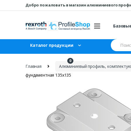
Перейти
перейти
Добро пожаловать в магазин алюминиевого проф
к
к
навигации
содержанию
Базовы
Искать:
Каталог продукции
0
₽
0
Главная
Алюминиевый профиль, комплектующ
фундаментная 135х135