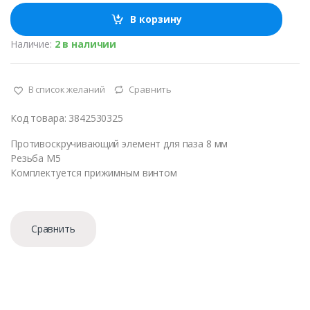
и
ч
В корзину
е
с
Наличие:
2 в наличии
т
в
о
В список желаний
Сравнить
Код товара: 3842530325
Противоскручивающий элемент для паза 8 мм
Резьба М5
Комплектуется прижимным винтом
Сравнить