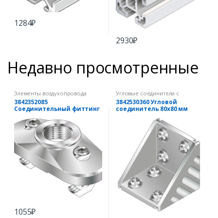
1284
₽
2930
₽
Недавно просмотренные
Элементы воздухопровода
Угловые соединители с
комплектом крепежа
3842352085
3842530360 Угловой
Соединительный фиттинг
соединитель 80х80 мм
45х90
(комплект)
1055
₽