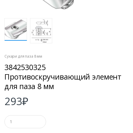
Сухари для паза 8 мм
3842530325
Противоскручивающий элемент
для паза 8 мм
293
₽
К
о
л