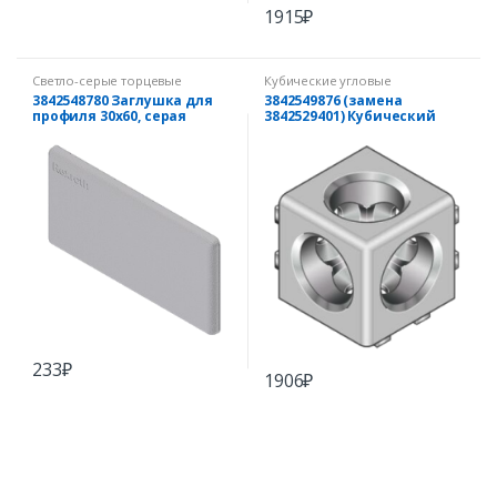
1915
₽
Светло-серые торцевые
Кубические угловые
заглушки
соединители
3842548780 Заглушка для
3842549876 (замена
профиля 30х60, серая
3842529401) Кубический
угловой соединитель 50/3
233
₽
1906
₽