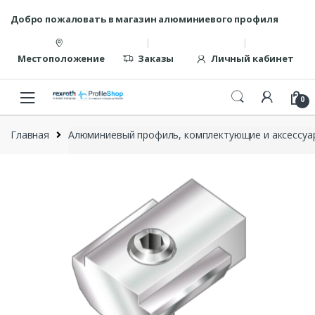
Перейти
перейти
Добро пожаловать в магазин алюминиевого профиля
к
к
навигации
содержанию
Местоположение
Заказы
Личный кабинет
0
Главная
Алюминиевый профиль, комплектующие и аксессуар