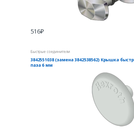
516
₽
Быстрые соединители
3842551038 (замена 3842538562) Крышка быст
паза 6 мм