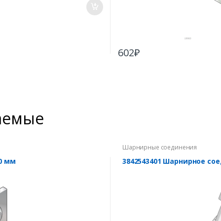
602
₽
аемые
Шарнирные соединения
0 мм
3842543401 Шарнирное сое