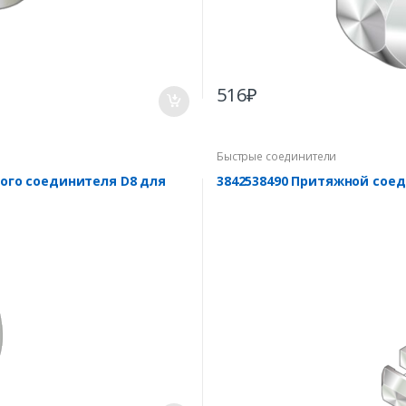
516
₽
Быстрые соединители
рого соединителя D8 для
3842538490 Притяжной соед