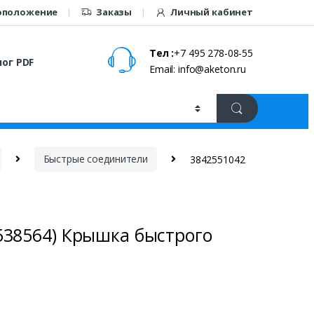
оположение
Заказы
Личный кабинет
Тел :
+7 495 278-08-55
ог PDF
Email: info@aketon.ru
Быстрые соединители
3842551042
538564) Крышка быстрого