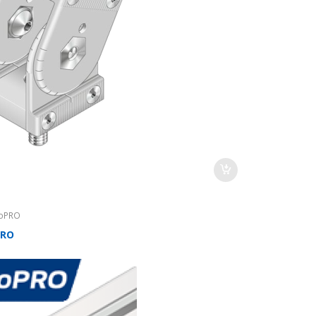
oPRO
PRO