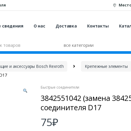
иля
Мест
е сведения
О нас
Доставка
Контакты
Катал
ие и аксессуары Bosch Rexroth
Крепежные элементы
 D17
Быстрые соединители
3842551042 (замена 3842
соединителя D17
75
₽