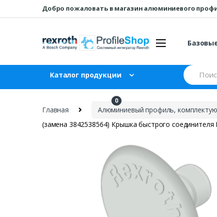
Перейти
перейти
Добро пожаловать в магазин алюминиевого проф
к
к
навигации
содержанию
Базовы
Искать:
Каталог продукции
0
₽
0
Главная
Алюминиевый профиль, комплектующ
(замена 3842538564) Крышка быстрого соединителя