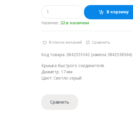
К
В корзину
о
л
Наличие:
22 в наличии
и
ч
е
с
В список желаний
Сравнить
т
в
Код товара: 3842551042 (замена 3842538564)
о
Крышка быстрого соединителя.
Диаметр: 17 мм
Цвет: Светло-серый
Сравнить