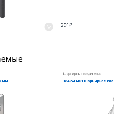
291
₽
аемые
Шарнирные соединения
0 мм
3842543401 Шарнирное сое