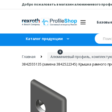
Перейти
перейти
Добро пожаловать в магазин алюминиевого проф
к
к
навигации
содержанию
Базовы
Искать:
Каталог продукции
0
₽
0
Главная
Алюминиевый профиль, комплектующ
3842555135 (замена 3842522345) Крышка рамного пр