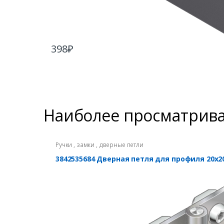
398
₽
Наиболее просматрив
Ручки , замки , дверные петли
3842535684 Дверная петля для профиля 20х2