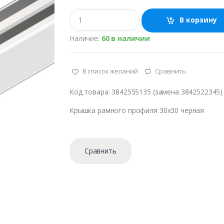
К
В корзину
о
л
Наличие:
60 в наличии
и
ч
е
с
В список желаний
Сравнить
т
в
Код товара: 3842555135 (замена 3842522345)
о
Крышка рамного профиля 30х30 черная
Сравнить