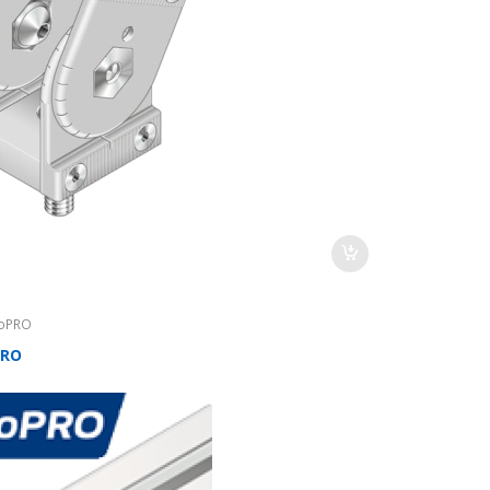
oPRO
PRO