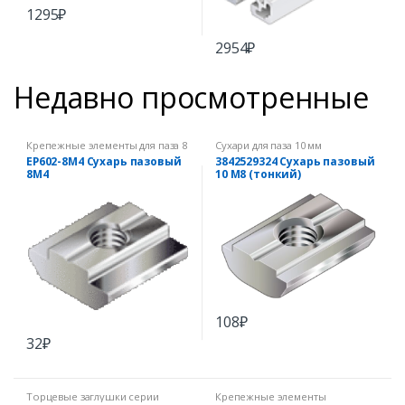
1295
₽
2954
₽
Недавно просмотренные
Крепежные элементы для паза 8
Сухари для паза 10 мм
мм
EP602-8M4 Сухарь пазовый
3842529324 Сухарь пазовый
8М4
10 М8 (тонкий)
108
₽
32
₽
Торцевые заглушки серии
Крепежные элементы