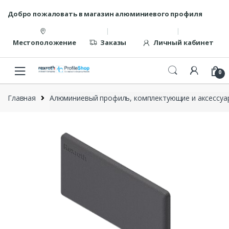
Перейти
перейти
Добро пожаловать в магазин алюминиевого профиля
к
к
навигации
содержанию
Местоположение
Заказы
Личный кабинет
0
Главная
Алюминиевый профиль, комплектующие и аксессуар