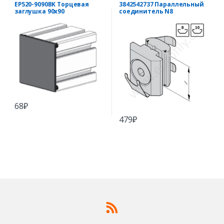
EcoPRO
EP520-9090BK Торцевая
3842542737 Параллельный
заглушка 90х90
соединитель N8
68
₽
479
₽