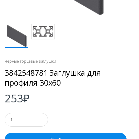
Черные торцевые заглушки
3842548781 Заглушка для
профиля 30х60
253
₽
К
о
л
и
ч