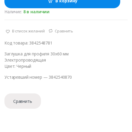
В корзину
е
с
Наличие:
8 в наличии
т
в
о
В список желаний
Сравнить
Код товара: 3842548781
Заглушка для профиля 30х60 мм
Электропроводящая
Цвет: Черный
Устаревший номер — 3842540870
Сравнить