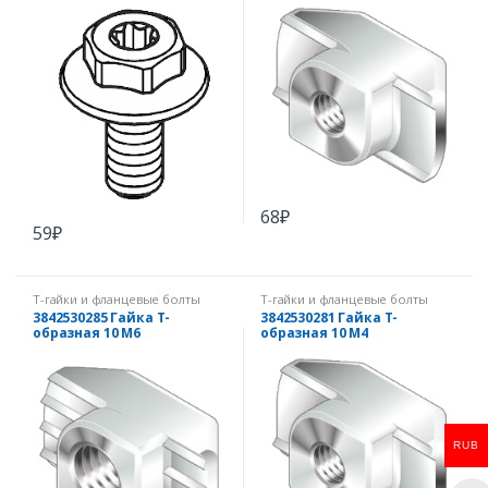
68
₽
59
₽
Т-гайки и фланцевые болты
Т-гайки и фланцевые болты
3842530285 Гайка Т-
3842530281 Гайка Т-
образная 10 М6
образная 10 М4
RUB