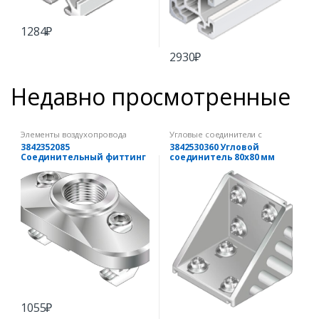
1284
₽
2930
₽
Недавно просмотренные
Элементы воздухопровода
Угловые соединители с
комплектом крепежа
3842352085
3842530360 Угловой
Соединительный фиттинг
соединитель 80х80 мм
45х90
(комплект)
1055
₽