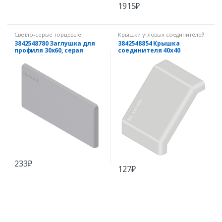
1915
₽
Светло-серые торцевые
Крышки угловых соединителей
заглушки
3842548780 Заглушка для
3842548854 Крышка
профиля 30х60, серая
соединителя 40х40
233
₽
127
₽