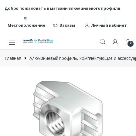
Перейти
перейти
Добро пожаловать в магазин алюминиевого профиля
к
к
навигации
содержанию
Местоположение
Заказы
Личный кабинет
0
Главная
Алюминиевый профиль, комплектующие и аксессуар