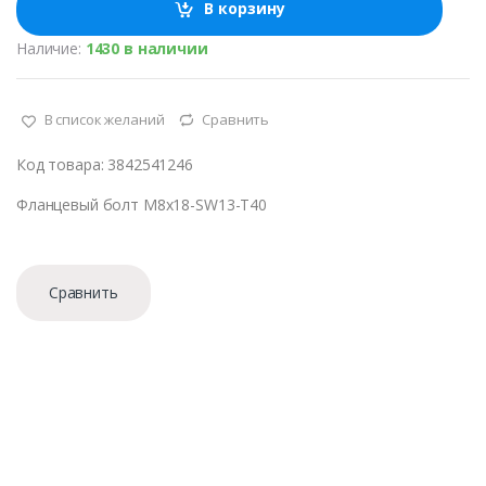
ч
В корзину
е
с
Наличие:
1430 в наличии
т
в
о
В список желаний
Сравнить
Код товара: 3842541246
Фланцевый болт M8x18-SW13-T40
Сравнить