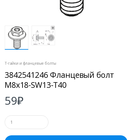
Т-гайки и фланцевые болты
3842541246 Фланцевый болт
M8x18-SW13-T40
59
₽
К
о
л
и