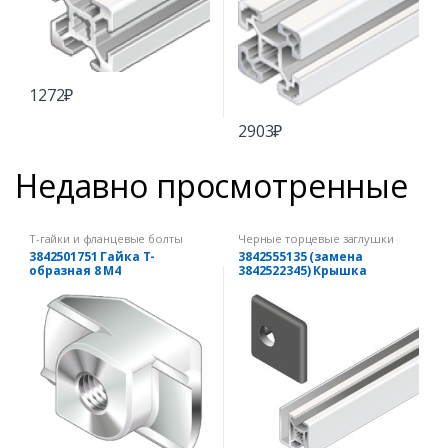
1272
₽
2903
₽
Недавно просмотренные
Т-гайки и фланцевые болты
Черные торцевые заглушки
3842501751 Гайка Т-
3842555135 (замена
образная 8 М4
3842522345) Крышка
рамного профиля 30х30
черная