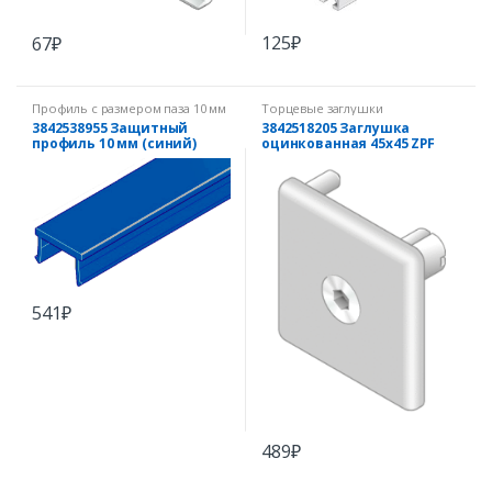
125
₽
67
₽
Профиль с размером паза 10 мм
Торцевые заглушки
3842538955 Защитный
3842518205 Заглушка
профиль 10 мм (синий)
оцинкованная 45х45 ZPF
541
₽
489
₽