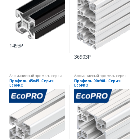
1493
₽
36903
₽
Алюминиевый профиль серии
Алюминиевый профиль серии
EcoPRO
EcoPRO
Профиль 45х45. Серия
Профиль 90х90L. Серия
EcoPRO
EcoPRO