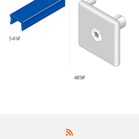
541
₽
489
₽