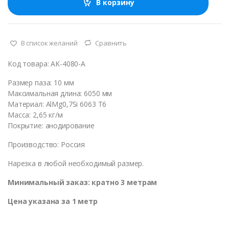
В корзину
е
с
т
в
В список желаний
Сравнить
о
Код товара: AK-4080-A
Размер паза: 10 мм
Максимальная длина: 6050 мм
Материал: AlMg0,7Si 6063 Т6
Масса: 2,65 кг/м
Покрытие: анодирование
Производство: Россия
Нарезка в любой необходимый размер.
Минимальный заказ: кратно 3 метрам
Цена указана за 1 метр