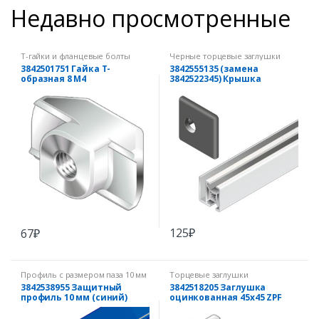
Недавно просмотренные
Т-гайки и фланцевые болты
Черные торцевые заглушки
3842501751 Гайка Т-
3842555135 (замена
образная 8 М4
3842522345) Крышка
рамного профиля 30х30
черная
125
₽
67
₽
Профиль с размером паза 10 мм
Торцевые заглушки
3842538955 Защитный
3842518205 Заглушка
профиль 10 мм (синий)
оцинкованная 45х45 ZPF