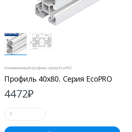
Алюминиевый профиль серии EcoPRO
Профиль 40х80. Серия EcoPRO
4472
₽
К
о
л
и
ч