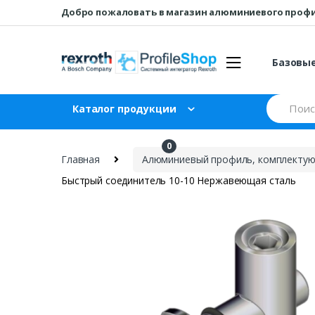
Перейти
перейти
Добро пожаловать в магазин алюминиевого проф
к
к
навигации
содержанию
Базовы
Искать:
Каталог продукции
0
₽
0
Главная
Алюминиевый профиль, комплектующ
Быстрый соединитель 10-10 Нержавеющая сталь