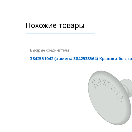
Похожие товары
Быстрые соединители
3842551042 (замена 3842538564) Крышка быст