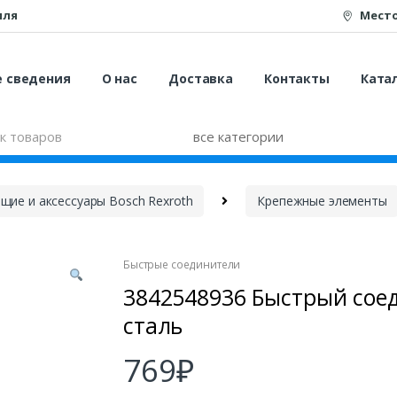
иля
Мест
е сведения
О нас
Доставка
Контакты
Катал
ие и аксессуары Bosch Rexroth
Крепежные элементы
Быстрые соединители
3842548936 Быстрый сое
сталь
769
₽