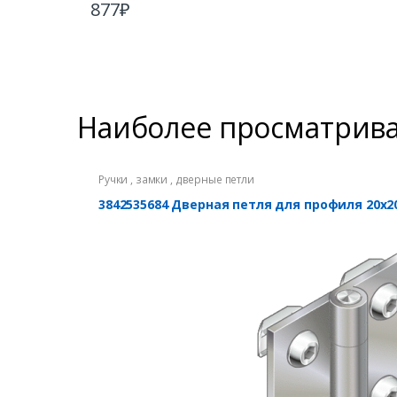
877
₽
Наиболее просматрив
Ручки , замки , дверные петли
3842535684 Дверная петля для профиля 20х2