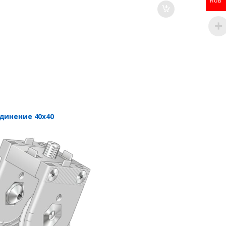
RUB
динение 40х40