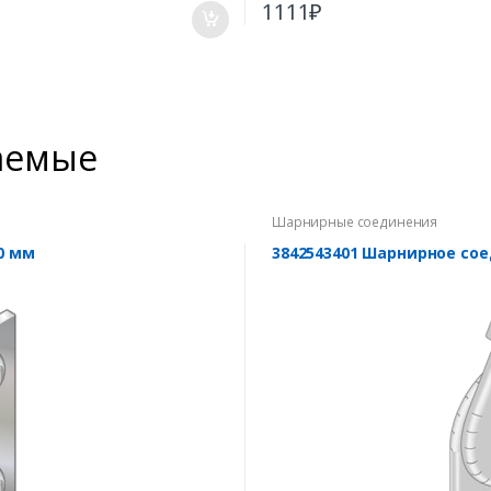
1111
₽
аемые
Шарнирные соединения
0 мм
3842543401 Шарнирное сое