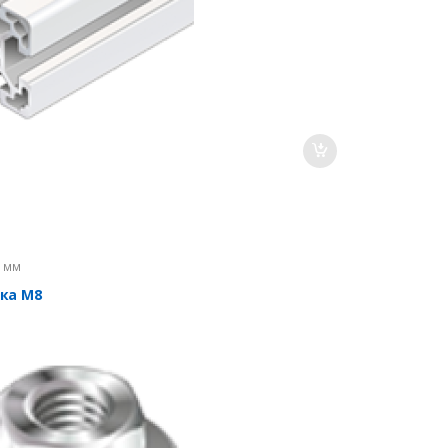
0 мм
йка М8