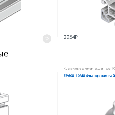
2954
₽
ые
Крепежные элементы для паза 1
EP608-10M8 Фланцевая га