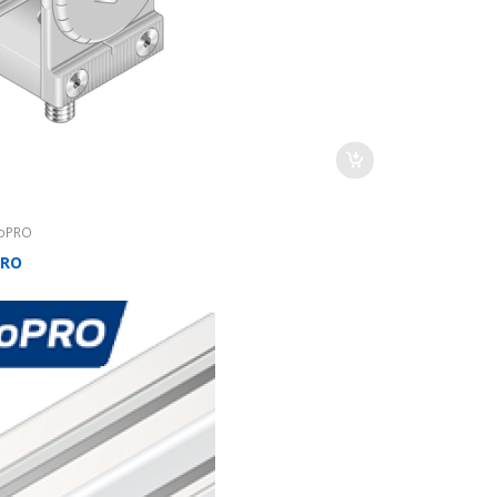
oPRO
PRO