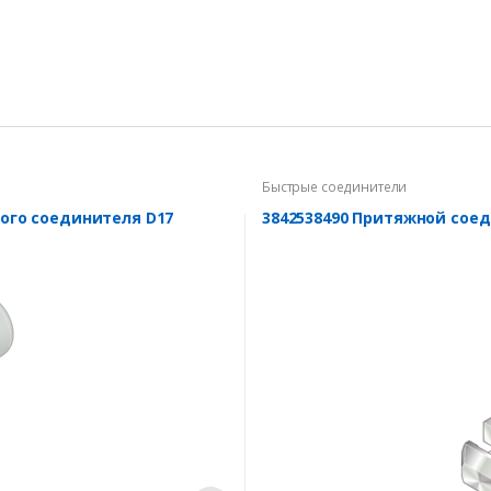
Быстрые соединители
рого соединителя D17
3842538490 Притяжной соед