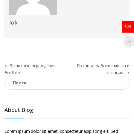
lok
RUB
Навигация
←
Защитные ограждения
Готовые рабочие места и
EcoSafe
станции
→
по
Найти:
записям
About Blog
Lorem ipsum dolor sit amet, consectetur adipiscing elit. Sed