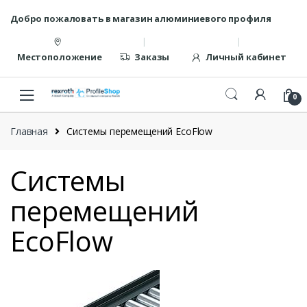
Перейти
перейти
Добро пожаловать в магазин алюминиевого профиля
к
к
навигации
содержанию
Местоположение
Заказы
Личный кабинет
0
Главная
Системы перемещений EcoFlow
Системы
перемещений
EcoFlow