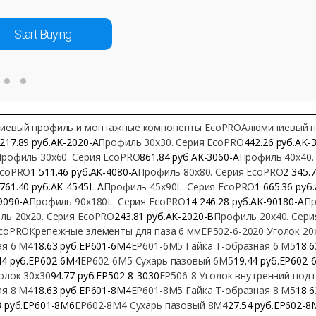
Start Buying
иевый профиль и монтажные компоненты EcoPRO
Алюминиевый п
217.89 руб.AK-2020-A
Профиль 30х30. Серия EcoPRO
442.26 руб.AK-
рофиль 30х60. Серия EcoPRO
861.84 руб.AK-3060-A
Профиль 40х40.
EcoPRO
1 511.46 руб.AK-4080-A
Профиль 80х80. Серия EcoPRO
2 345.
761.40 руб.AK-4545L-A
Профиль 45х90L. Серия EcoPRO
1 665.36 руб
9090-A
Профиль 90х180L. Серия EcoPRO
14 246.28 руб.AK-90180-A
Пр
ль 20х20. Серия EcoPRO
243.81 руб.AK-2020-B
Профиль 20х40. Сер
EcoPRO
Крепежные элементы для паза 6 мм
EP502-6-2020 Уголок 20
ая 6 М4
18.63 руб.EP601-6M4
EP601-6M5 Гайка Т-образная 6 М5
18.
44 руб.EP602-6M4
EP602-6M5 Сухарь пазовый 6М5
19.44 руб.EP602-
олок 30х30
94.77 руб.EP502-8-3030
EP506-8 Уголок внутренний под 
ая 8 М4
18.63 руб.EP601-8M4
EP601-8M5 Гайка Т-образная 8 М5
18.
3 руб.EP601-8M6
EP602-8M4 Сухарь пазовый 8М4
27.54 руб.EP602-8