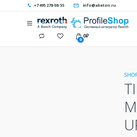
+7 495 278-08-55
info@aketon.ru
0
₽
0
SHOP
T
M
U