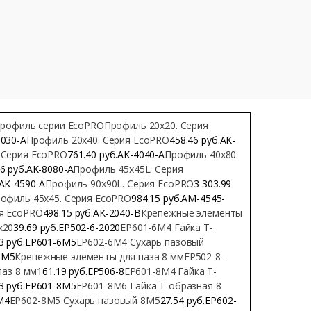
рофиль серии EcoPRO
Профиль 20х20. Серия
3030-A
Профиль 20х40. Серия EcoPRO
458.46 руб.AK-
 Серия EcoPRO
761.40 руб.AK-4040-A
Профиль 40х80.
76 руб.AK-8080-A
Профиль 45х45L. Серия
.AK-4590-A
Профиль 90х90L. Серия EcoPRO
3 303.99
офиль 45х45. Серия EcoPRO
984.15 руб.AМ-4545-
ия EcoPRO
498.15 руб.AK-2040-B
Крепежные элементы
х20
39.69 руб.EP502-6-2020
EP601-6M4 Гайка Т-
63 руб.EP601-6M5
EP602-6M4 Сухарь пазовый
6M5
Крепежные элементы для паза 8 мм
EP502-8-
паз 8 мм
161.19 руб.EP506-8
EP601-8M4 Гайка Т-
63 руб.EP601-8M5
EP601-8M6 Гайка Т-образная 8
M4
EP602-8M5 Сухарь пазовый 8М5
27.54 руб.EP602-