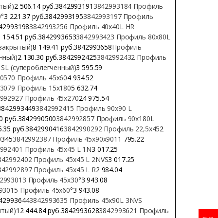
тый)
2 506.14 руб.3842993191
3842993184 Профиль
0°
3 221.37 руб.3842993195
3842993197 Профиль
842993198
3842993256 Профиль 40х40L HR
1 154.51 руб.3842993653
3842993423 Профиль 80х80L
закрытый)
8 149.41 руб.3842993658
Профиль
нный)
2 130.30 руб.3842992425
3842992432 Профиль
SL (супероблегченный)
3 595.59
0570 Профиль 45х60
4 934.52
3079 Профиль 15х180
5 632.74
992927 Профиль 45х270
24 975.54
.3842993449
3842992415 Профиль 90х90 L
00 руб.3842990500
3842992857 Профиль 90х180L
5.35 руб.3842990416
3842990292 Профиль 22,5х45
2
0345
3842992387 Профиль 45х90х90
11 795.22
992401 Профиль 45х45 L 1N
3 017.25
842992402 Профиль 45х45 L 2NVS
3 017.25
842992897 Профиль 45х45 L R
2 984.04
2993013 Профиль 45х30°
3 943.08
93015 Профиль 45х60°
3 943.08
842993644
3842993635 Профиль 45х90L 3NVS
ытый)
12 444.84 руб.3842993628
3842993621 Профиль