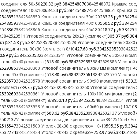
 соединителя 50х50
220.32 руб.3842548870
3842548872 Крышка сое
 соединителя 100х100
634.23 руб.3842548874
3842548851 Крышка с
2548851
3842548850 Крышка соединителя 30х120
263.25 руб.38425
2548859
3842548858 Крышка соединителя 40х160
560.52 руб.38425
2548867
3842548866 Крышка соединителя 45х180
418.77 руб.38425
а
3842523511 Угловой соединитель 20х20 (комплект)
305.37 руб.38
кт)
581.58 руб.3842523520
3842523528 Угловой соединитель 30х30 (
 соединитель 30х30 (комплект) 8/10
427.68 руб.3842523530
3842523
0.89 руб.3842523532
3842523541 Угловой соединитель 30х60 (комп
тель 40х40 (комплект)
518.40 руб.3842529383
3842529386 Угловой 
2529386
3842530360 Угловой соединитель 80х80 мм (комплект)
1 4
тель 45х45 (комплект)
518.40 руб.3842523561
3842523570 Угловой 
2523570
3842523578 Угловой соединитель 90х90 (комплект)
1 533.
комплект)
789.75 руб.3842530259
3842530260 Угловой соединитель 
2530260
3842530361 Угловой соединитель 100х100 мм (комплект)
2
тель 60х60 (комплект) 8/8
950.13 руб.3842523549
3842523551 Углов
2523551
3842523553 Угловой соединитель 60х60 (комплект) 10/10
8
тель 43х42 (комплект)
568.62 руб.3842352009
3842502137 Угловой 
2502137
Угловые соединители для крепления полок
3842515547 Уго
2515547
3842521580 Уголок 28х38 с крепежом 10-10
595.35 руб.384
2532274
3842518424 Уголок 40х43 с крепежом
758.97 руб.38425184