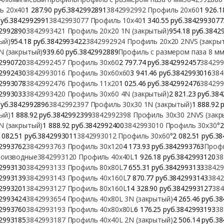
ь 20х40
1 287.90 руб.3842992891
3842992992 Профиль 20х60
1 926.
руб.3842992991
3842993077 Профиль 10х40
1 340.55 руб.3842993077
2992890
3842993421 Профиль 20х20 1N (закрытый)
954.18 руб.3842
ый)
954.18 руб.3842993422
3842992924 Профиль 20х20 2NVS (закры
N (закрытый)
939.60 руб.3842992889
Профиль с размером паза 8 м
2990720
3842992457 Профиль 30х60
2 797.74 руб.3842992457
384299
2992430
3842993016 Профиль 30х60х60
3 941.46 руб.3842993016
384
2993078
3842992476 Профиль 11х20
1 025.46 руб.3842992476
384299
2993033
3842993420 Профиль 30х60 4N (закрытый)
2 821.23 руб.38
руб.3842992896
3842992397 Профиль 30х30 1N (закрытый)
1 888.92 
ый)
1 888.92 руб.3842992399
3842992398 Профиль 30х30 2NVS (закр
N (закрытый)
1 888.92 руб.3842992400
3842993010 Профиль 30х30°
2
 082.51 руб.3842993011
3842993012 Профиль 30х60°
2 082.51 руб.3
2993762
3842993763 Профиль 30х120
4 173.93 руб.3842993763
Профи
роизводные
3842993120 Профиль 40х40L
1 926.18 руб.3842993120
38
2993130
3842993133 Профиль 80х80L
7 655.31 руб.3842993133
38429
2993139
3842993143 Профиль 40х160L
7 870.77 руб.3842993143
3842
2993201
3842993127 Профиль 80х160L
14 328.90 руб.3842993127
384
2993424
3842993654 Профиль 40х80L 3N (закрытый)
4 265.46 руб.3
2993760
3842993193 Профиль 40х80х80L
6 176.25 руб.3842993193
38
2993185
3842993187 Профиль 40х40L 2N (закрытый)
2 506.14 руб.3