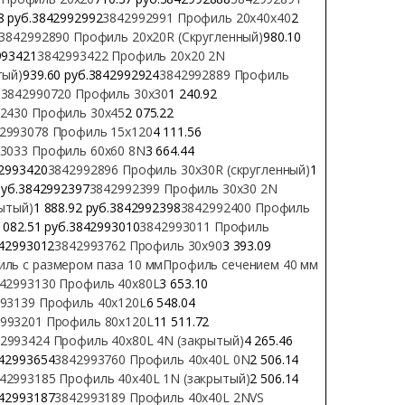
18 руб.3842992992
3842992991 Профиль 20х40х40
2
3842992890 Профиль 20х20R (Скругленный)
980.10
993421
3842993422 Профиль 20х20 2N
тый)
939.60 руб.3842992924
3842992889 Профиль
м
3842990720 Профиль 30х30
1 240.92
2430 Профиль 30х45
2 075.22
2993078 Профиль 15х120
4 111.56
3033 Профиль 60х60 8N
3 664.44
42993420
3842992896 Профиль 30х30R (скругленный)
1
руб.3842992397
3842992399 Профиль 30х30 2N
ытый)
1 888.92 руб.3842992398
3842992400 Профиль
 082.51 руб.3842993010
3842993011 Профиль
842993012
3842993762 Профиль 30х90
3 393.09
ль с размером паза 10 мм
Профиль сечением 40 мм
42993130 Профиль 40х80L
3 653.10
93139 Профиль 40х120L
6 548.04
993201 Профиль 80х120L
11 511.72
2993424 Профиль 40х80L 4N (закрытый)
4 265.46
842993654
3842993760 Профиль 40х40L 0N
2 506.14
42993185 Профиль 40х40L 1N (закрытый)
2 506.14
842993187
3842993189 Профиль 40х40L 2NVS