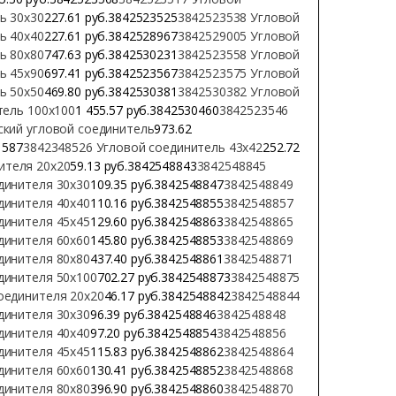
ь 30х30
227.61 руб.3842523525
3842523538 Угловой
ь 40х40
227.61 руб.3842528967
3842529005 Угловой
ь 80х80
747.63 руб.3842530231
3842523558 Угловой
ь 45х90
697.41 руб.3842523567
3842523575 Угловой
ь 50х50
469.80 руб.3842530381
3842530382 Угловой
тель 100х100
1 455.57 руб.3842530460
3842523546
кий угловой соединитель
973.62
1587
3842348526 Угловой соединитель 43х42
252.72
ителя 20х20
59.13 руб.3842548843
3842548845
динителя 30х30
109.35 руб.3842548847
3842548849
динителя 40х40
110.16 руб.3842548855
3842548857
динителя 45х45
129.60 руб.3842548863
3842548865
динителя 60х60
145.80 руб.3842548853
3842548869
динителя 80х80
437.40 руб.3842548861
3842548871
динителя 50х100
702.27 руб.3842548873
3842548875
оединителя 20х20
46.17 руб.3842548842
3842548844
динителя 30х30
96.39 руб.3842548846
3842548848
динителя 40х40
97.20 руб.3842548854
3842548856
динителя 45х45
115.83 руб.3842548862
3842548864
динителя 60х60
130.41 руб.3842548852
3842548868
динителя 80х80
396.90 руб.3842548860
3842548870