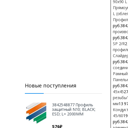
90х90 L
Прямоу
L (обле
Профил
руб.384
произв
руб.384
SP 2/R
2
профил
Слайде
руб.384
соедини
Рамный
Панель
Новые поступления
руб.384
45х45
27
резьбы
мм
13 9
3842548877 Профиль
защитный N10; BLACK;
Кондукт
ESD; L= 2000MM
45/60
19
руб.384
576
₽
элемен