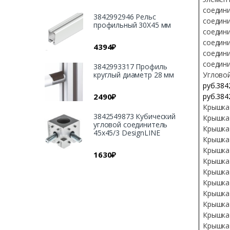
соедини
3842992946 Рельс
соедини
профильный 30X45 мм
соедини
соедини
4394
₽
соедини
соедин
3842993317 Профиль
круглый диаметр 28 мм
Угловой
руб.384
руб.384
2490
₽
Крышка
3842549873 Кубический
Крышка
угловой соединитель
Крышка
45х45/3 DesignLINE
Крышка
Крышка
1630
₽
Крышка
Крышка
Крышка
Крышка
Крышка
Крышка
Крышка