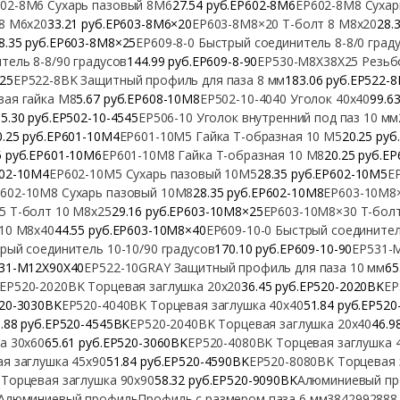
02-8M6 Сухарь пазовый 8М6
27.54 руб.EP602-8M6
EP602-8M8 Сухар
 8 M6x20
33.21 руб.EP603-8М6×20
EP603-8М8×20 Т-болт 8 M8x20
28.
8.35 руб.EP603-8М8×25
EP609-8-0 Быстрый соединитель 8-8/0 град
тель 8-8/90 градусов
144.99 руб.EP609-8-90
EP530-M8X38X25 Резьб
25
EP522-8BK Защитный профиль для паза 8 мм
183.06 руб.EP522-
вая гайка М8
5.67 руб.EP608-10M8
EP502-10-4040 Уголок 40х40
99.6
5.30 руб.EP502-10-4545
EP506-10 Уголок внутренний под паз 10 мм
0.25 руб.EP601-10M4
EP601-10M5 Гайка Т-образная 10 М5
20.25 ру
5 руб.EP601-10M6
EP601-10M8 Гайка Т-образная 10 М8
20.25 руб.E
602-10M4
EP602-10M5 Сухарь пазовый 10М5
28.35 руб.EP602-10M5
E
602-10M8 Сухарь пазовый 10М8
28.35 руб.EP602-10M8
EP603-10М8×
5 Т-болт 10 M8x25
29.16 руб.EP603-10М8×25
EP603-10М8×30 Т-бол
 10 M8x40
44.55 руб.EP603-10М8×40
EP609-10-0 Быстрый соединител
рый соединитель 10-10/90 градусов
170.10 руб.EP609-10-90
EP531-
531-M12X90X40
EP522-10GRAY Защитный профиль для паза 10 мм
65
EP520-2020BK Торцевая заглушка 20х20
36.45 руб.EP520-2020BK
EP
520-3030BK
EP520-4040BK Торцевая заглушка 40х40
51.84 руб.EP52
.88 руб.EP520-4545BK
EP520-2040BK Торцевая заглушка 20х40
46.9
а 30х60
65.61 руб.EP520-3060BK
EP520-4080BK Торцевая заглушка 
я заглушка 45х90
51.84 руб.EP520-4590BK
EP520-8080BK Торцевая 
Торцевая заглушка 90х90
58.32 руб.EP520-9090BK
Алюминиевый пр
Алюминиевый профиль
Профиль с размером паза 6 мм
3842992888