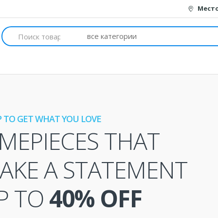
Мест
Искать:
 TO GET WHAT YOU LOVE
IMEPIECES THAT
AKE A STATEMENT
P TO
40% OFF