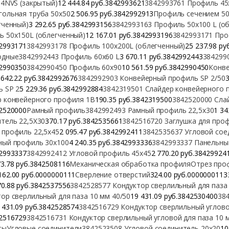
 4NVS (закрытый)
12 444.84 руб.3842993621
3842993761 Профиль 45
гольная труба 50х50
2 506.95 руб.3842992913
Профиль сечением 50
гченный)
3 292.65 руб.3842993156
3842993163 Профиль 50х100 L (о
ь 50х150L (облегченный)
12 167.01 руб.3842993196
3842993171 Про
2993171
3842993178 Профиль 100х200L (облегченный)
25 237.98 ру
одные
3842992443 Профиль 60х60 L
3 670.11 руб.3842992443
384299
2990350
3842990450 Профиль 60х90
10 561.59 руб.3842990450
Конв
 642.22 руб.3842992676
3842992903 Конвейерный профиль SP 2/50
3
ь SP 2
5 229.36 руб.3842992884
3842319501 Слайдер конвейерного 
р конвейерного профиля 1B
190.35 руб.3842319500
3842520000 Сла
2520000
Рамный профиль
3842992493 Рамный профиль 22,5х30
1 34
тель 22,5X30
370.17 руб.3842535661
3842516720 Заглушка для проф
 профиль 22,5х45
2 095.47 руб.3842992411
3842535637 Угловой сое
ный профиль 30х100
4 240.35 руб.3842993336
3842993337 Панельны
2993337
3842992412 Угловой профиль 45х45
2 770.20 руб.38429924
3.78 руб.3842508116
Механическая обработка профиля
Отрез про
162.00 руб.0000000111
Сверление отверстий
324.00 руб.0000000113
70.88 руб.3842537556
3842528577 Кондуктор сверлильный для паза
ор сверлильный для паза 10 мм 40/50
19 431.09 руб.3842530400
38
 431.09 руб.3842528574
3842516729 Кондуктор сверлильный углово
2516729
3842516731 Кондуктор сверлильный угловой для паза 10 
ты
Угловые соединители
3842523508 Угловой соединитель 20х20
10