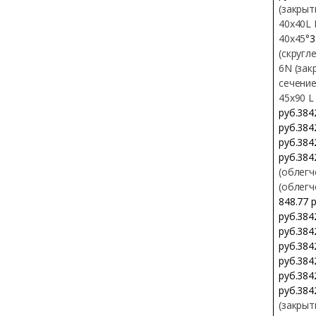
(закрыт
40х40L 
40х45°
3
(скругл
6N (зак
сечение
45х90 L
руб.384
руб.384
руб.384
руб.384
(облегч
(облегч
848.77 
руб.384
руб.384
руб.384
руб.384
руб.384
руб.384
(закрыт