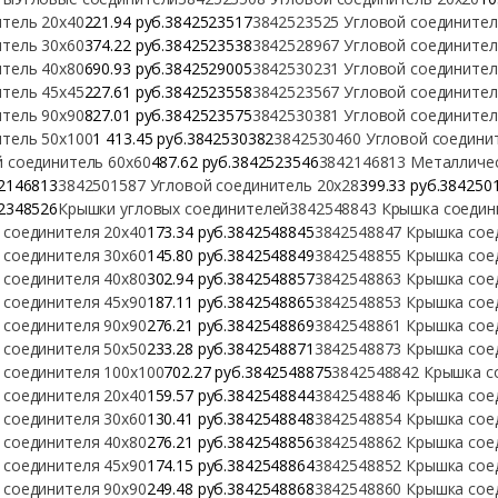
тель 20х40
221.94 руб.3842523517
3842523525 Угловой соединител
тель 30х60
374.22 руб.3842523538
3842528967 Угловой соединител
тель 40х80
690.93 руб.3842529005
3842530231 Угловой соединител
тель 45х45
227.61 руб.3842523558
3842523567 Угловой соединител
тель 90х90
827.01 руб.3842523575
3842530381 Угловой соединител
итель 50х100
1 413.45 руб.3842530382
3842530460 Угловой соедини
 соединитель 60х60
487.62 руб.3842523546
3842146813 Металличес
2146813
3842501587 Угловой соединитель 20х28
399.33 руб.384250
2348526
Крышки угловых соединителей
3842548843 Крышка соедин
 соединителя 20х40
173.34 руб.3842548845
3842548847 Крышка сое
 соединителя 30х60
145.80 руб.3842548849
3842548855 Крышка сое
 соединителя 40х80
302.94 руб.3842548857
3842548863 Крышка сое
 соединителя 45х90
187.11 руб.3842548865
3842548853 Крышка сое
 соединителя 90х90
276.21 руб.3842548869
3842548861 Крышка сое
 соединителя 50х50
233.28 руб.3842548871
3842548873 Крышка сое
 соединителя 100х100
702.27 руб.3842548875
3842548842 Крышка с
 соединителя 20х40
159.57 руб.3842548844
3842548846 Крышка сое
 соединителя 30х60
130.41 руб.3842548848
3842548854 Крышка сое
 соединителя 40х80
276.21 руб.3842548856
3842548862 Крышка сое
 соединителя 45х90
174.15 руб.3842548864
3842548852 Крышка сое
 соединителя 90х90
249.48 руб.3842548868
3842548860 Крышка сое