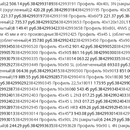
ый)
2 506.14 руб.3842993189
3842993191 Профиль 40х40L 3N (закры
R (скругленный)
2 420.28 руб.3842993184
3842993195 Профиль 40х3
 221.37 руб.3842993197
3842993198 Профиль 40х60°
3 221.37 руб.3
енный)
2 735.37 руб.3842993256
3842993653 Профиль 40х120х120L
1
рытый)
8 149.41 руб.3842993423
3842993658 Профиль 80х80L 4NVS (
м 45 мм и его производные
3842992425 Профиль 45х45 L (облегче
 (облегченный)
4 357.80 руб.3842992432
3842993450 Профиль 45х90 
2993450
3842990520 Профиль 45х45
2 901.42 руб.3842990520
384299
2990570
3842990300 Профиль 45х90
5 861.16 руб.3842990300
384299
2993079
3842990335 Профиль 45х180
14 063.22 руб.3842990335
3842
2992927
3842993449 Профиль 90х90 SL (облегченный)
6 693.03 руб
енный)
8 064.36 руб.3842992415
3842990500 Профиль 90х90
13 851.
енный)
19 889.55 руб.3842992857
3842990416 Профиль 90х180
30 56
руб.3842990292
3842990345 Профиль 22,5х180
11 173.95 руб.384299
2992387
3842993434 Профиль 90х360
60 543.45 руб.3842993434
3842
2992401
3842992403 Профиль 45х45 L 2N
3 017.25 руб.3842992403
3
2992402
3842992404 Профиль 45х45 L 3N
3 017.25 руб.3842992404
3
2992897
3842992945 Профиль 45х45 HR
3 439.26 руб.3842992945
384
2993013
3842993014 Профиль 45х45°
3 943.08 руб.3842993014
38429
2993015
3842993644 Профиль 45х90L 2N (закрытый)
6 244.29 руб.3
ый)
6 244.29 руб.3842993635
3842993628 Профиль 90х90 L 4N (закр