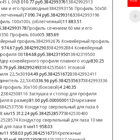
RUB
х45 L 0N
3 010.77 руб.3842993761
3842992913
 мм и его производные
3842993156 Профиль 50х50
блегченный)
7 090.74 руб.3842993163
3842993196
филь 100х100L (облегченный)
11 883.51
б.3842993178
Профиль сечением 60 мм и его
0350 Профиль 60х60
5 385.69
ейерный профиль
3842992676 Конвейерный профиль
 974.67 руб.3842992903
3842992884 Конвейерный
профиля 0B
184.68 руб.3842319501
3842319500
йдер конвейерного профиля плавного хода
830.25
3.79 руб.3842992493
3842535661 Угловой
иля 22,5х30
104.49 руб.3842516720
3842992411
динитель 22,5X45
336.96 руб.3842535637
3842993336
й профиль 30х100 (боковой)
4 240.35
12
3842508116 Заглушка и стопор для профиля
филя в размер
81.00 руб.0000000112
Нарезание
3842537556 Кондуктор сверлильный для паза 6
 8 мм
15 312.24 руб.3842528577
3842530400
42528574 Кондуктор сверлильный для паза 10 мм
й для паза 8 мм
11 958.03
мм
11 958.03 руб.3842516731
Крепежные
5.30 руб.3842523508
3842523517 Угловой