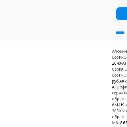
Алюмин
EcoPRO
2040-A
П
Серия 
EcoPRO
руб.AK-
A
Профи
серии 
образн
6М4
19.
3030 Уг
образн
М6
18.6