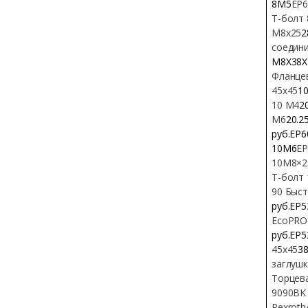
8M5
EP6
Т-болт
M8x25
2
соедини
M8X38X
Фланце
45х45
10
10 М4
2
М6
20.2
руб.EP
10M6
EP
10М8×2
Т-болт
90 Быст
руб.EP
EcoPRO
руб.EP
45х45
38
заглушк
Торцева
9090BK 
Rexroth