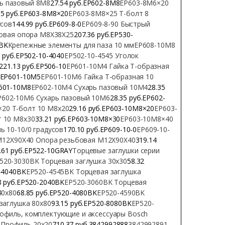
ь пазовый 8М8
27.54 руб.EP602-8M8
EP603-8М6×20
35 руб.EP603-8М8×20
EP603-8М8×25 Т-болт 8
усов
144.99 руб.EP609-8-0
EP609-8-90 Быстрый
овая опора M8X38X25
207.36 руб.EP530-
8BK
Крепежные элементы для паза 10 мм
EP608-10M8
3 руб.EP502-10-4040
EP502-10-4545 Уголок
221.13 руб.EP506-10
EP601-10M4 Гайка Т-образная
б.EP601-10M5
EP601-10M6 Гайка Т-образная 10
P601-10M8
EP602-10M4 Сухарь пазовый 10М4
28.35
P602-10M6 Сухарь пазовый 10М6
28.35 руб.EP602-
20 Т-болт 10 M8x20
29.16 руб.EP603-10М8×20
EP603-
т 10 M8x30
33.21 руб.EP603-10М8×30
EP603-10М8×40
ь 10-10/0 градусов
170.10 руб.EP609-10-0
EP609-10-
M12X90X40 Опора резьбовая M12X90X40
319.14
.61 руб.EP522-10GRAY
Торцевые заглушки серии
520-3030BK Торцевая заглушка 30х30
58.32
0-4040BK
EP520-4545BK Торцевая заглушка
8 руб.EP520-2040BK
EP520-3060BK Торцевая
40х80
68.85 руб.EP520-4080BK
EP520-4590BK
заглушка 80х80
93.15 руб.EP520-8080BK
EP520-
офиль, комплектующие и аксессуары Bosch
 Профиль 20х20
710.37 руб.3842992888
3842992891