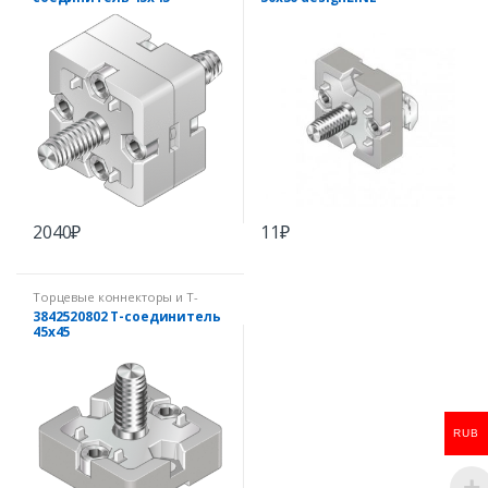
2040
₽
11
₽
Торцевые коннекторы и Т-
коннекторы
3842520802 Т-соединитель
45х45
RUB