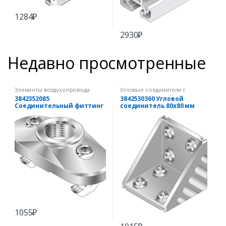
1284
₽
2930
₽
Недавно просмотренные
Элементы воздухопровода
Угловые соединители с
комплектом крепежа
3842352085
3842530360 Угловой
Соединительный фиттинг
соединитель 80х80 мм
45х90
(комплект)
1055
₽