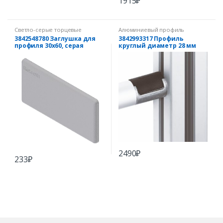
1915
₽
Светло-серые торцевые
Алюминиевый профиль
заглушки
3842548780 Заглушка для
3842993317 Профиль
профиля 30х60, серая
круглый диаметр 28 мм
2490
₽
233
₽