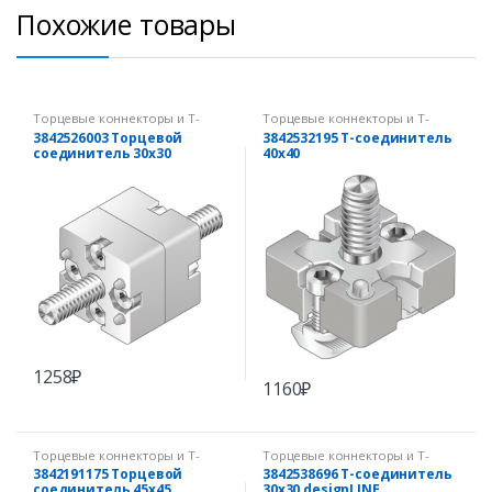
Похожие товары
Торцевые коннекторы и Т-
Торцевые коннекторы и Т-
коннекторы
коннекторы
3842526003 Торцевой
3842532195 Т-соединитель
соединитель 30х30
40х40
1258
₽
1160
₽
Торцевые коннекторы и Т-
Торцевые коннекторы и Т-
коннекторы
коннекторы
3842191175 Торцевой
3842538696 Т-соединитель
соединитель 45х45
30х30 designLINE