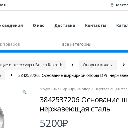
иля
Мест
е сведения
О нас
Доставка
Контакты
Катал
ие и аксессуары Bosch Rexroth
Опоры и колеса
ь
3842537206 Основание шарнирной опоры D79, нержаве
Модульные шарнирные опоры. Нержавеющая стал
3842537206 Основание ш
нержавеющая сталь
5200
₽