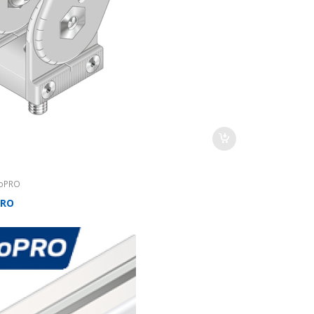
oPRO
PRO