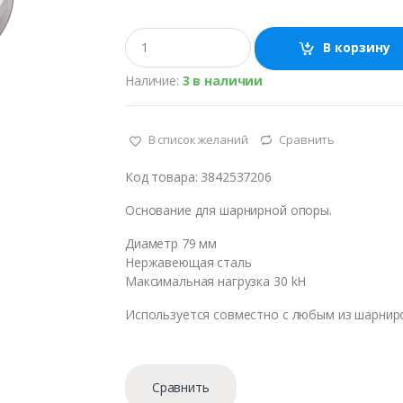
К
В корзину
о
л
Наличие:
3 в наличии
и
ч
е
с
В список желаний
Сравнить
т
в
Код товара: 3842537206
о
Основание для шарнирной опоры.
Диаметр 79 мм
Нержавеющая сталь
Максимальная нагрузка 30 kН
Используется совместно с любым из шарнир
Сравнить