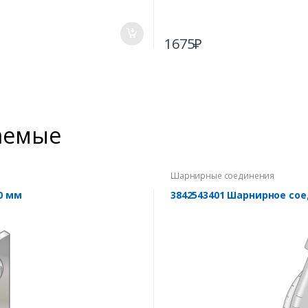
1675
₽
аемые
Шарнирные соединения
0 мм
3842543401 Шарнирное сое