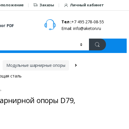
оположение
Заказы
Личный кабинет
Тел :
+7 495 278-08-55
ог PDF
Email: info@aketon.ru
Модульные шарнирные опоры
ющая сталь
ь
арнирной опоры D79,