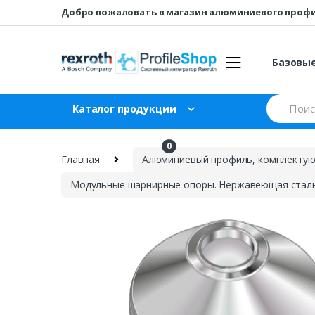
Перейти
перейти
Добро пожаловать в магазин алюминиевого проф
к
к
навигации
содержанию
Базовы
Искать:
Каталог продукции
0
₽
0
Главная
Алюминиевый профиль, комплектующ
Модульные шарнирные опоры. Нержавеющая стал