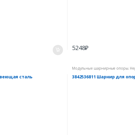
5248
₽
Модульные шарнирные опоры. Не
авеющая сталь
3842536811 Шарнир для оп