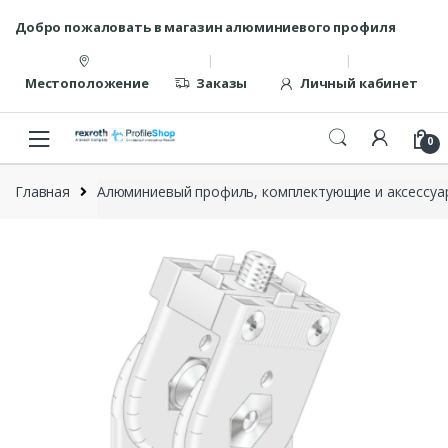
Перейти
перейти
Добро пожаловать в магазин алюминиевого профиля
к
к
навигации
содержанию
Местоположение
Заказы
Личный кабинет
0
Главная
Алюминиевый профиль, комплектующие и аксессуар