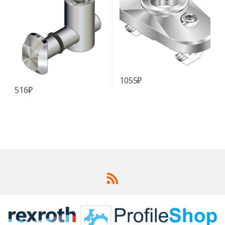
1055
₽
516
₽