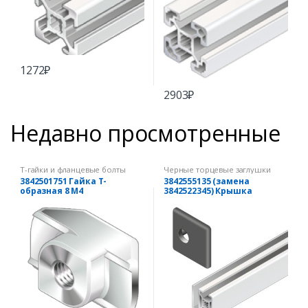
1272
₽
2903
₽
Недавно просмотренные
Т-гайки и фланцевые болты
Черные торцевые заглушки
3842501751 Гайка Т-
3842555135 (замена
образная 8 М4
3842522345) Крышка
рамного профиля 30х30
черная