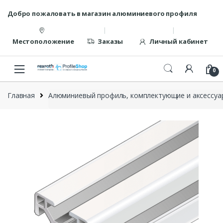
Перейти
перейти
Добро пожаловать в магазин алюминиевого профиля
к
к
навигации
содержанию
Местоположение
Заказы
Личный кабинет
0
Главная
Алюминиевый профиль, комплектующие и аксессуар