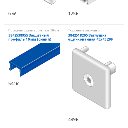
125
₽
67
₽
Профиль с размером паза 10 мм
Торцевые заглушки
3842538955 Защитный
3842518205 Заглушка
профиль 10 мм (синий)
оцинкованная 45х45 ZPF
541
₽
489
₽