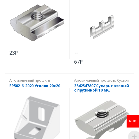
23
₽
67
₽
Алюминиевый профиль
Алюминиевый профиль
,
Сухари
для паза 10 мм
EP502-6-2020 Уголок 20х20
3842547807 Сухарь пазовый
с пружиной 10 M6,
нержавеющая сталь
RUB