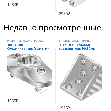
1284
₽
2930
₽
Недавно просмотренные
Элементы воздухопровода
Угловые соединители с
комплектом крепежа
3842352085
3842530360 Угловой
Соединительный фиттинг
соединитель 80х80 мм
45х90
(комплект)
1055
₽
1915
₽