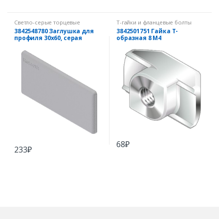
Светло-серые торцевые
Т-гайки и фланцевые болты
заглушки
3842548780 Заглушка для
3842501751 Гайка Т-
профиля 30х60, серая
образная 8 М4
68
₽
233
₽