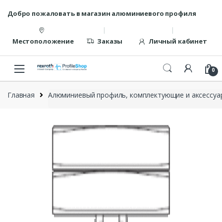
Перейти
перейти
Добро пожаловать в магазин алюминиевого профиля
к
к
навигации
содержанию
Местоположение
Заказы
Личный кабинет
0
Главная
Алюминиевый профиль, комплектующие и аксессуар