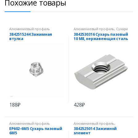
Похожие товары
Алюминиевый профиль
Алюминиевый профиль
,
Сухари
для паза 10 мм
3842515244 Зажимная
3842530316 Сухарь пазовый
втулка
10 M8, нержавеющая сталь
188
₽
428
₽
Алюминиевый профиль
Алюминиевый профиль
,
Защитный и уплотнительный
EP602-6M5 Сухарь пазовый
3842525014 Зажимной
профиль
6М5
элемент