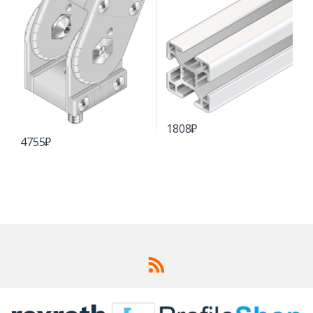
1808
₽
4755
₽