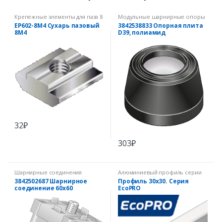
Крепежные элементы для паза 8
Модульные шарнирные опоры
мм
EP602-8M4 Сухарь пазовый
3842538833 Опорная плита
8М4
D39, полиамид
32
₽
303
₽
Шарнирные соединения
Алюминиевый профиль серии
EcoPRO
3842502687 Шарнирное
Профиль 30х30. Серия
соединение 60х60
EcoPRO