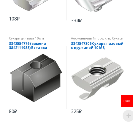
108
₽
334
₽
Сухари для паза 10 мм
Алюминиевый профиль
,
Сухари
для паза 10 мм
3842554776 (замена
3842547806 Сухарь пазовый
3842111988) Вставка
с пружиной 10 M8,
пластиковая 10 М5
нержавеющая сталь
RUB
80
₽
325
₽