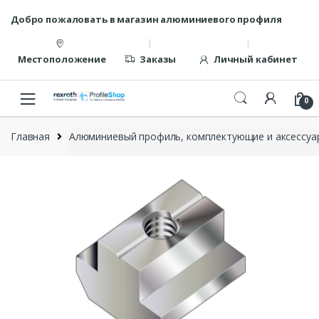
Перейти
перейти
Добро пожаловать в магазин алюминиевого профиля
к
к
навигации
содержанию
Местоположение
Заказы
Личный кабинет
0
Главная
Алюминиевый профиль, комплектующие и аксессуар