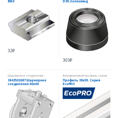
8М4
D39, полиамид
32
₽
303
₽
Шарнирные соединения
Алюминиевый профиль серии
EcoPRO
3842502687 Шарнирное
Профиль 30х30. Серия
соединение 60х60
EcoPRO