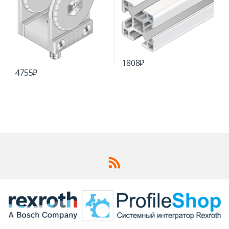
1808
₽
4755
₽