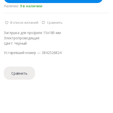
с
Наличие:
9 в наличии
т
в
о
В список желаний
Сравнить
Заглушка для профиля 15х180 мм
Электропроводящая
Цвет: Черный
Устаревший номер — 3842526824
Сравнить