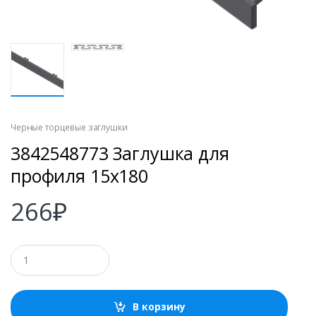
Черные торцевые заглушки
3842548773 Заглушка для
профиля 15х180
266
₽
К
о
л
и
ч
В корзину
е