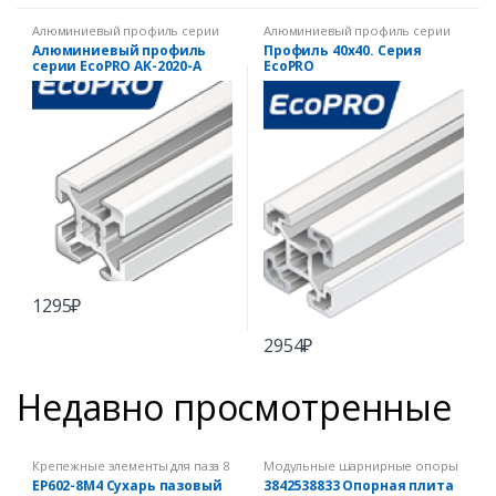
Алюминиевый профиль серии
Алюминиевый профиль серии
EcoPRO
EcoPRO
Алюминиевый профиль
Профиль 40х40. Серия
серии EcoPRO AK-2020-A
EcoPRO
1295
₽
2954
₽
Недавно просмотренные
Крепежные элементы для паза 8
Модульные шарнирные опоры
мм
EP602-8M4 Сухарь пазовый
3842538833 Опорная плита