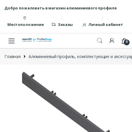
Перейти
перейти
Добро пожаловать в магазин алюминиевого профиля
к
к
навигации
содержанию
Местоположение
Заказы
Личный кабинет
0
Главная
Алюминиевый профиль, комплектующие и аксессуар