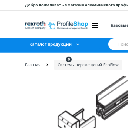
Перейти
перейти
Добро пожаловать в магазин алюминиевого проф
к
к
навигации
содержанию
Базовы
Искать:
Каталог продукции
0
₽
0
Главная
Системы перемещений EcoFlow