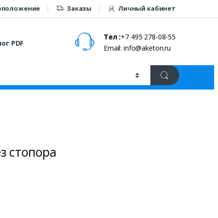
оположение
Заказы
Личный кабинет
Тел :
+7 495 278-08-55
ог PDF
Email: info@aketon.ru
з стопора