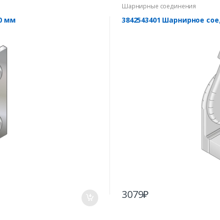
Шарнирные соединения
0 мм
3842543401 Шарнирное сое
3079
₽