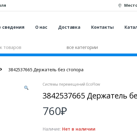
иля
Мест
е сведения
О нас
Доставка
Контакты
Катал
3842537665 Держатель без стопора
Системы перемещений EcoFlow
3842537665 Держатель бе
760
₽
Наличие:
Нет в наличии