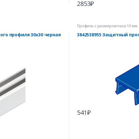
2853
₽
Профиль с размером паза 10 мм
ного профиля 30х30 черная
3842538955 Защитный про
541
₽