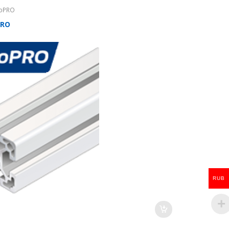
oPRO
PRO
RUB