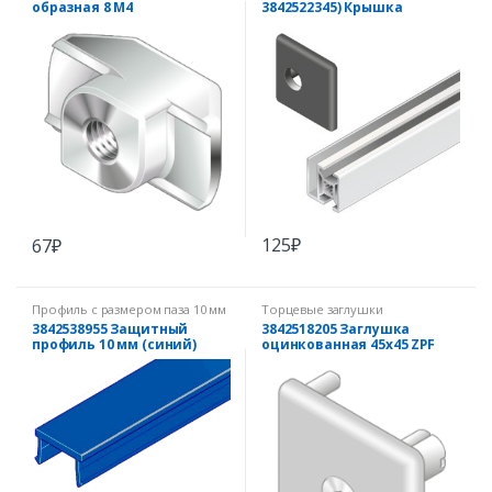
образная 8 М4
3842522345) Крышка
рамного профиля 30х30
черная
125
₽
67
₽
Профиль с размером паза 10 мм
Торцевые заглушки
3842538955 Защитный
3842518205 Заглушка
профиль 10 мм (синий)
оцинкованная 45х45 ZPF