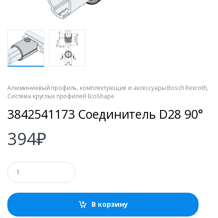
Алюминиевый профиль, комплектующие и аксессуары Bosch Rexroth
,
Система круглых профилей EcoShape
3842541173 Соединитель D28 90°
394
₽
К
о
л
и
ч
В корзину
е
с