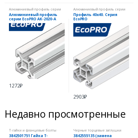
Алюминиевый профиль серии
Алюминиевый профиль серии
EcoPRO
EcoPRO
Алюминиевый профиль
Профиль 40х40. Серия
серии EcoPRO AK-2020-A
EcoPRO
1272
₽
2903
₽
Недавно просмотренные
Т-гайки и фланцевые болты
Черные торцевые заглушки
3842501751 Гайка Т-
3842555135 (замена