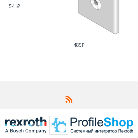
541
₽
489
₽