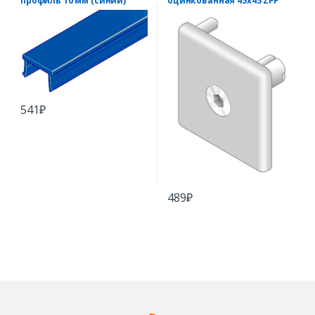
профиль 10 мм (синий)
оцинкованная 45х45 ZPF
541
₽
489
₽