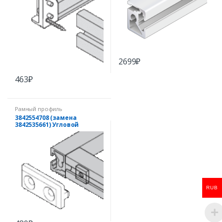
2699
₽
463
₽
Рамный профиль
3842554708 (замена
3842535661) Угловой
соединитель 22,5X30
RUB