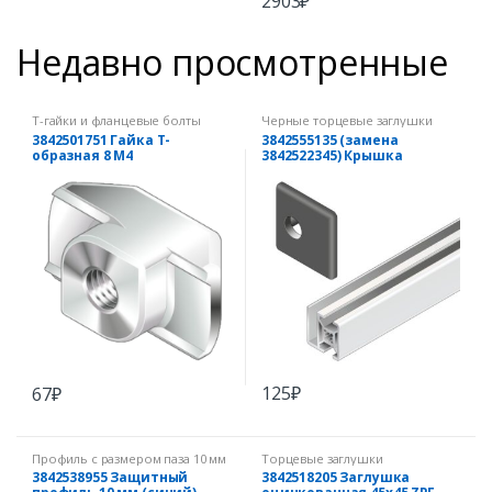
2903
₽
Недавно просмотренные
Т-гайки и фланцевые болты
Черные торцевые заглушки
3842501751 Гайка Т-
3842555135 (замена
образная 8 М4
3842522345) Крышка
рамного профиля 30х30
черная
125
₽
67
₽
Профиль с размером паза 10 мм
Торцевые заглушки
3842538955 Защитный
3842518205 Заглушка