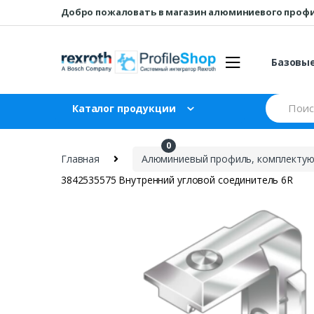
Перейти
перейти
Добро пожаловать в магазин алюминиевого проф
к
к
навигации
содержанию
Базовы
Искать:
Каталог продукции
0
₽
0
Главная
Алюминиевый профиль, комплектующ
3842535575 Внутренний угловой соединитель 6R