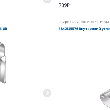
739
₽
Внутренние угловые соединители
6-8R
3842535576 Внутренний угл