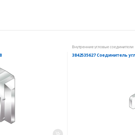
Внутренние угловые соединители
8
3842535627 Соединитель уг