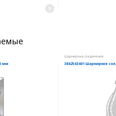
аемые
Шарнирные соединения
0 мм
3842543401 Шарнирное сое