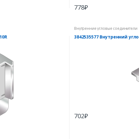
778
₽
Внутренние угловые соединители
10R
3842535577 Внутренний угл
702
₽