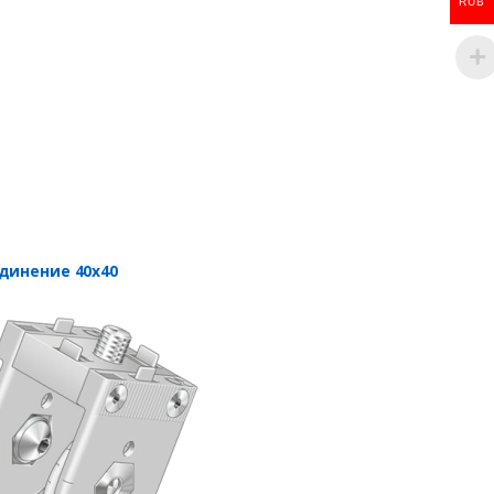
RUB
динение 40х40