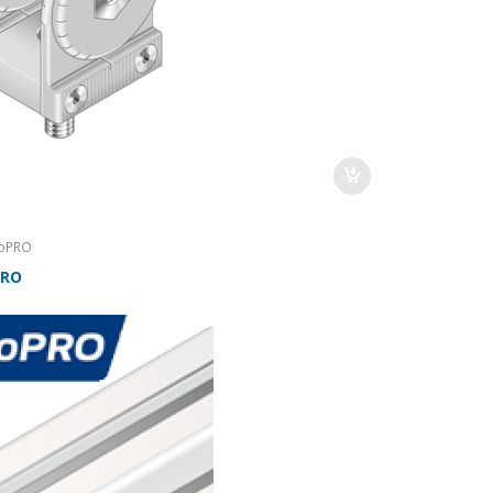
oPRO
PRO