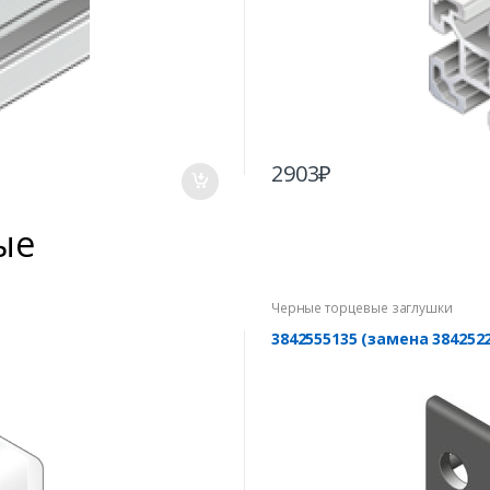
2903
₽
ые
Черные торцевые заглушки
3842555135 (замена 38425