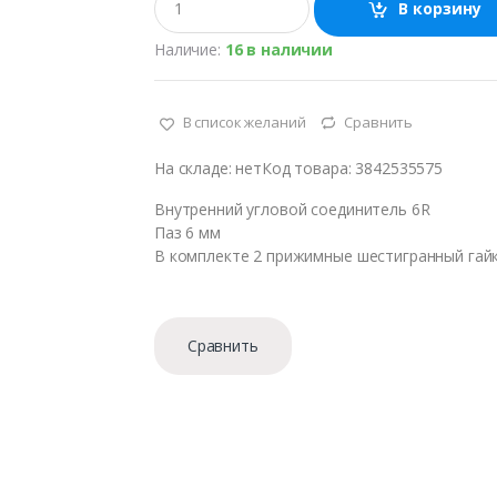
В корзину
о
л
Наличие:
16 в наличии
и
ч
е
с
В список желаний
Сравнить
т
в
На складе: нетКод товара: 3842535575
о
Внутренний угловой соединитель 6R
Паз 6 мм
В комплекте 2 прижимные шестигранный гайк
Сравнить