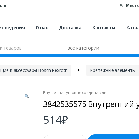
иля
Мест
е сведения
О нас
Доставка
Контакты
Катал
ие и аксессуары Bosch Rexroth
Крепежные элементы
Внутренние угловые соединители
3842535575 Внутренний 
514
₽
К