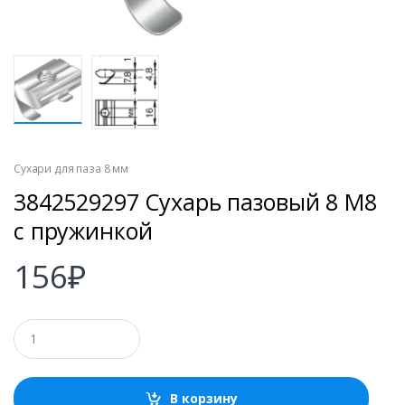
Сухари для паза 8 мм
3842529297 Сухарь пазовый 8 М8
с пружинкой
156
₽
К
о
л
и
ч
В корзину