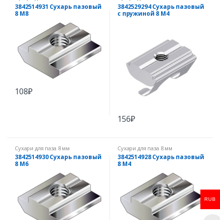
3842514931 Сухарь пазовый
3842529294 Сухарь пазовый
8 М8
с пружиной 8 M4
108
₽
156
₽
Сухари для паза 8 мм
Сухари для паза 8 мм
3842514930 Сухарь пазовый
3842514928 Сухарь пазовый
8 М6
8 М4
RUB