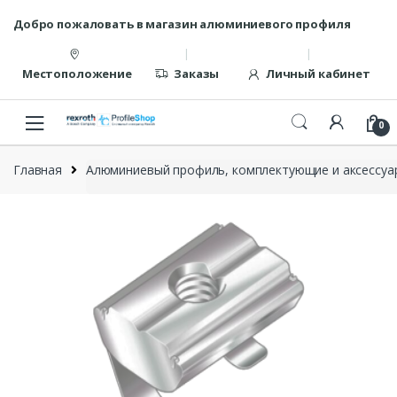
Перейти
перейти
Добро пожаловать в магазин алюминиевого профиля
к
к
навигации
содержанию
Местоположение
Заказы
Личный кабинет
0
Главная
Алюминиевый профиль, комплектующие и аксессуар