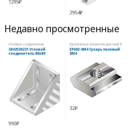
1295
₽
2954
₽
Недавно просмотренные
Угловые соединители
Крепежные элементы для паза 8
мм
3842530231 Угловой
EP602-8M4 Сухарь пазовый
соединитель 80х80
8М4
32
₽
990
₽