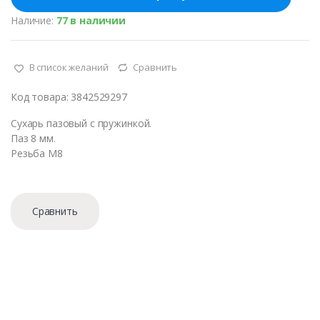
е
с
Наличие:
77 в наличии
т
в
о
В список желаний
Сравнить
Код товара: 3842529297
Сухарь пазовый с пружинкой.
Паз 8 мм.
Резьба М8
Сравнить