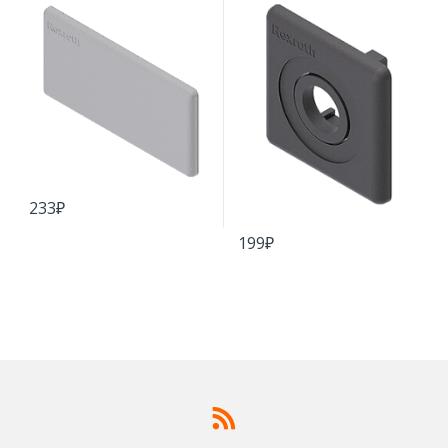
233
₽
199
₽