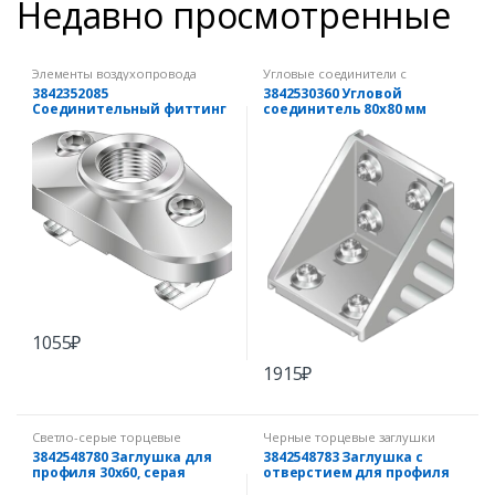
Недавно просмотренные
Элементы воздухопровода
Угловые соединители с
комплектом крепежа
3842352085
3842530360 Угловой
Соединительный фиттинг
соединитель 80х80 мм
45х90
(комплект)
1055
₽
1915
₽
Светло-серые торцевые
Черные торцевые заглушки
заглушки
3842548780 Заглушка для
3842548783 Заглушка с
профиля 30х60, серая
отверстием для профиля
40х40