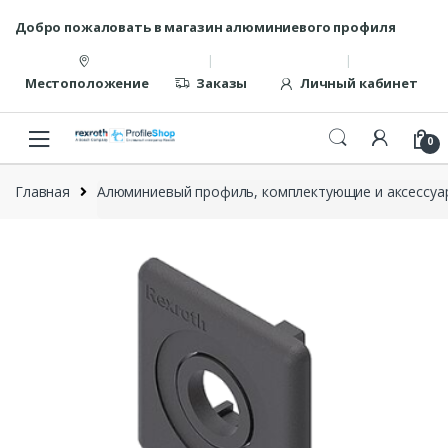
Перейти
перейти
Добро пожаловать в магазин алюминиевого профиля
к
к
навигации
содержанию
Местоположение
Заказы
Личный кабинет
0
Главная
Алюминиевый профиль, комплектующие и аксессуар