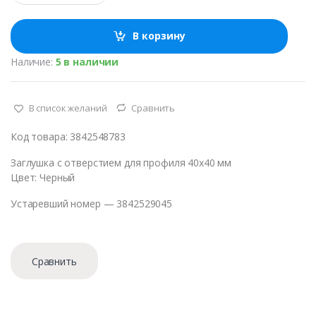
л
и
ч
В корзину
е
с
Наличие:
5 в наличии
т
в
о
В список желаний
Сравнить
Код товара: 3842548783
Заглушка с отверстием для профиля 40х40 мм
Цвет: Черный
Устаревший номер — 3842529045
Сравнить