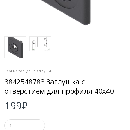
Черные торцевые заглушки
3842548783 Заглушка с
отверстием для профиля 40х40
199
₽
К
о