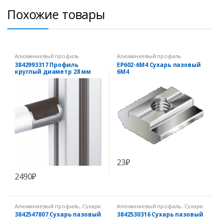
Похожие товары
Алюминиевый профиль
Алюминиевый профиль
3842993317 Профиль
EP602-6M4 Сухарь пазовый
круглый диаметр 28 мм
6М4
23
₽
2490
₽
Алюминиевый профиль
,
Сухари
Алюминиевый профиль
,
Сухари
для паза 10 мм
для паза 10 мм
3842547807 Сухарь пазовый
3842530316 Сухарь пазовый