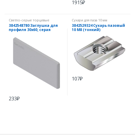
1915
₽
Светло-серые торцевые
Сухари для паза 10 мм
заглушки
3842548780 Заглушка для
3842529324 Сухарь пазовый
профиля 30х60, серая
10 М8 (тонкий)
107
₽
233
₽