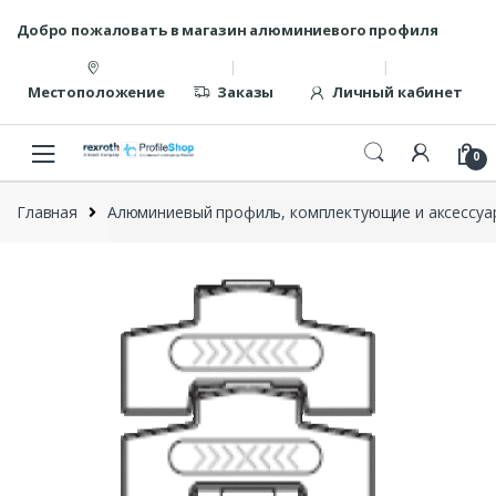
Перейти
перейти
Добро пожаловать в магазин алюминиевого профиля
к
к
навигации
содержанию
Местоположение
Заказы
Личный кабинет
0
Главная
Алюминиевый профиль, комплектующие и аксессуар