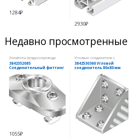
1284
₽
2930
₽
Недавно просмотренные
Элементы воздухопровода
Угловые соединители с
комплектом крепежа
3842352085
3842530360 Угловой
Соединительный фиттинг
соединитель 80х80 мм
45х90
(комплект)
1055
₽