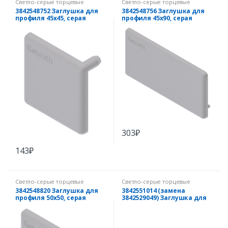
Светло-серые торцевые
Светло-серые торцевые
заглушки
заглушки
3842548752 Заглушка для
3842548756 Заглушка для
профиля 45х45, серая
профиля 45х90, серая
303
₽
143
₽
Светло-серые торцевые
Светло-серые торцевые
заглушки
заглушки
3842548820 Заглушка для
3842551014 (замена
профиля 50х50, серая
3842529049) Заглушка для
профиля 40х30°