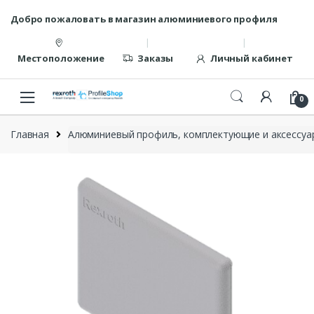
Перейти
перейти
Добро пожаловать в магазин алюминиевого профиля
к
к
навигации
содержанию
Местоположение
Заказы
Личный кабинет
0
Главная
Алюминиевый профиль, комплектующие и аксессуар